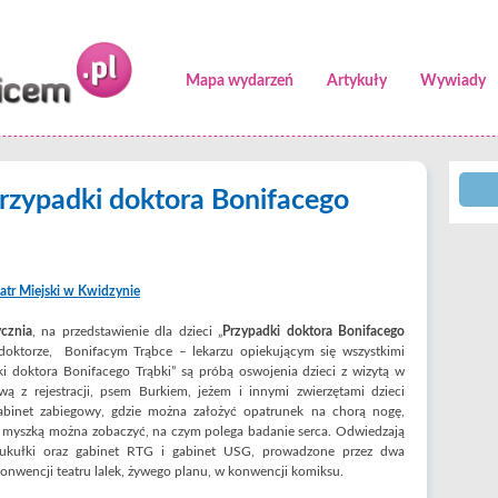
Mapa wydarzeń
Artykuły
Wywiady
„Przypadki doktora Bonifacego
atr Miejski w Kwidzynie
ycznia
, na przedstawienie dla dzieci „
Przypadki doktora Bonifacego
doktorze, Bonifacym Trąbce – lekarzu opiekującym się wszystkimi
ki doktora Bonifacego Trąbki” są próbą oswojenia dzieci z wizytą w
ą z rejestracji, psem Burkiem, jeżem i innymi zwierzętami dzieci
Gabinet zabiegowy, gdzie można założyć opatrunek na chorą nogę,
ą myszką można zobaczyć, na czym polega badanie serca. Odwiedzają
 kukułki oraz gabinet RTG i gabinet USG, prowadzone przez dwa
onwencji teatru lalek, żywego planu, w konwencji komiksu.