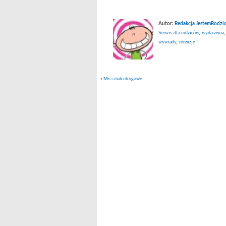
Autor:
Redakcja JestemRodzic
Serwis dla rodziców, wydarzenia,
wywiady, recenzje
«
Miś i znaki drogowe