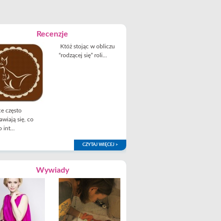
Recenzje
Któż stojąc w obliczu
“rodzącej się” roli...
e często
awiają się, co
 int...
CZYTAJ WIĘCEJ >
Wywiady