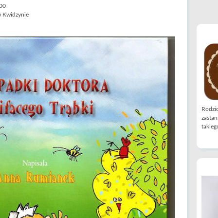
.00
 w Kwidzynie
Rodzic
zastan
takiego