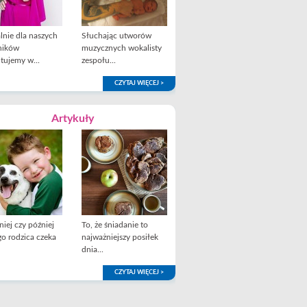
lnie dla naszych
Słuchając utworów
ników
muzycznych wokalisty
tujemy w...
zespołu...
CZYTAJ WIĘCEJ >
Artykuły
iej czy później
To, że śniadanie to
o rodzica czeka
najważniejszy posiłek
dnia...
CZYTAJ WIĘCEJ >