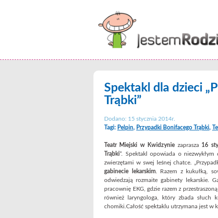
Spektakl dla dzieci 
Trąbki”
Dodano: 15 stycznia 2014r.
Tagi:
Pelpin
,
Przypadki Bonifacego Trąbki
,
Te
Teatr Miejski w Kwidzynie
zaprasza
16 st
Trąbki
”. Spektakl opowiada o niezwykłym 
zwierzętami w swej leśnej chatce. „Przypad
gabinecie lekarskim
. Razem z kukułką, sow
odwiedzają rozmaite gabinety lekarskie. 
pracownię EKG, gdzie razem z przestraszon
również laryngologa, który zbada słuch
chomiki.Całość spektaklu utrzymana jest w k