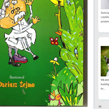
Specja
czytel
prezen
Wcześn
każdeg
to...
JR