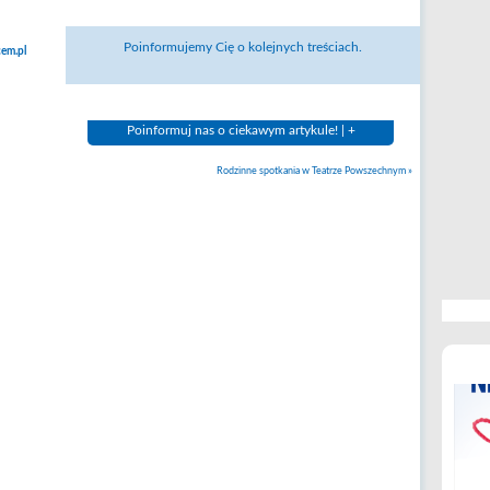
Poinformujemy Cię o kolejnych treściach.
em.pl
Poinformuj nas o ciekawym artykule! | +
Rodzinne spotkania w Teatrze Powszechnym
»