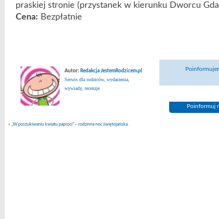
praskiej stronie (przystanek w kierunku Dworcu Gda
Cena:
Bezpłatnie
Poinformujem
Autor:
Redakcja JestemRodzicem.pl
Serwis dla rodziców, wydarzenia,
wywiady, recenzje
Poinformuj n
«
„W poszukiwaniu kwiatu paproci” – rodzinna noc świętojańska.