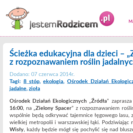
Ma
Ścieżka edukacyjna dla dzieci – „
z rozpoznawaniem roślin jadalny
Dodano: 07 czerwca 2014r.
Tagi:
8 stóp
,
ekologia
,
Ośrodek Działań Ekologicz
jadalne
,
zioła
Ośrodek Działań Ekologicznych
„
Źródła
” zaprasz
16:00
, na „
Zielony Spacer
” z rozpoznawaniem roślin
wspólnie będą odkrywać tajemnice łęgowego lasu,
wielkiej metropolii i warszawskiej łąki. Podziwiając 
Wisły
, każdy będzie mógł się pochylić się nad blu