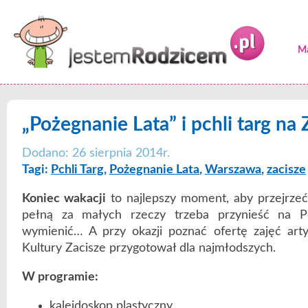
Ma
„Pożegnanie Lata” i pchli targ na 
Dodano: 26 sierpnia 2014r.
Tagi:
Pchli Targ
,
Pożegnanie Lata
,
Warszawa
,
zacisze
Koniec wakacji
to najlepszy moment, aby przejrzeć 
pełną za małych rzeczy trzeba przynieść na Pc
wymienić… A przy okazji poznać ofertę zajęć art
Kultury Zacisze przygotował dla najmłodszych.
W programie:
kalejdoskop plastyczny