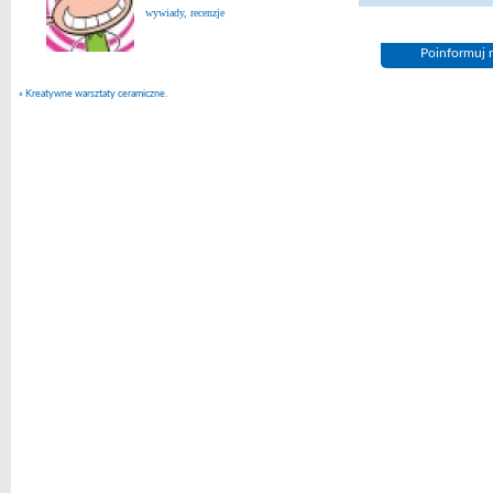
wywiady, recenzje
Poinformuj n
«
Kreatywne warsztaty ceramiczne.