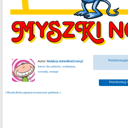
Poinformujem
Autor:
Redakcja JestemRodzicem.pl
Serwis dla rodziców, wydarzenia,
wywiady, recenzje
Poinformuj n
«
Myszka Norka zaprasza na muzyczne spotkanie:-)