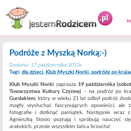
Ma
Podróże z Myszką Norką:-)
Dodano: 17 października 2013r.
Tagi:
dla dzieci
,
Klub Myszki Norki
,
podróże po kraja
Klub Myszki Norki
zaprasza
19 października (sobot
Towarzystwa Kultury Czynnej
– na podróż po kra
Gurdakiem
, który w wieku 21 lat odbył podróż dook
mogły wysłuchać fascynujących opowieści, ale 
fotografie i dotknąć pamiątek. Następnie wraz 
Agnieszką Stosio poznają i spróbują nauczyć si
arabskich, przede wszystkim tańca brzucha!