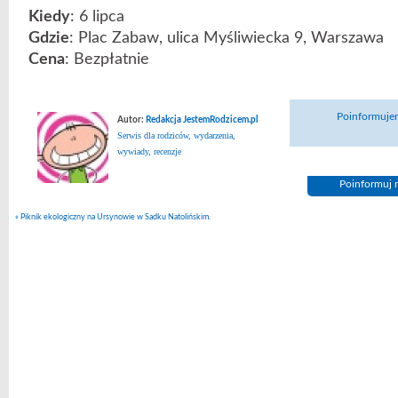
Kiedy
: 6 lipca
Gdzie
: Plac Zabaw, ulica Myśliwiecka 9, Warszawa
Cena
: Bezpłatnie
Poinformujem
Autor:
Redakcja JestemRodzicem.pl
Serwis dla rodziców, wydarzenia,
wywiady, recenzje
Poinformuj n
«
Piknik ekologiczny na Ursynowie w Sadku Natolińskim.