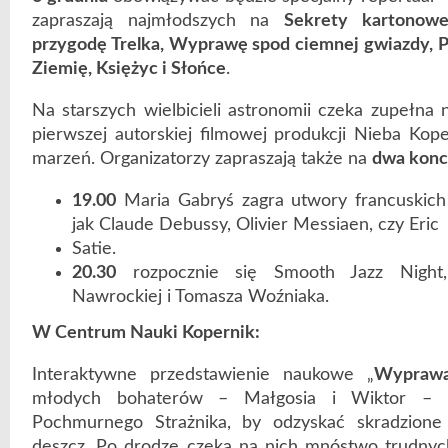
zapraszają najmłodszych na
Sekrety kartonowe
przygodę Trelka, Wyprawę
spod ciemnej gwiazdy, 
Ziemię, Księżyc i Słońce
.
Na starszych wielbicieli astronomii czeka zupełn
pierwszej autorskiej filmowej produkcji Nieba Kop
marzeń. Organizatorzy zapraszają także na
dwa konc
19.00
Maria Gabryś zagra utwory francuskich
jak Claude Debussy, Olivier Messiaen, czy Eric
Satie.
20.30
rozpocznie się Smooth Jazz Night
Nawrockiej i Tomasza Woźniaka.
W Centrum Nauki Kopernik:
Interaktywne przedstawienie naukowe „
Wyprawa
młodych bohaterów – Małgosia i Wiktor – w
Pochmurnego Strażnika, by odzyskać skradzione
deszcz. Po drodze czeka na nich mnóstwo trudnych