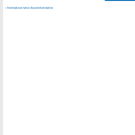
«
Andrzejkowe tańce dla przedszkolaków