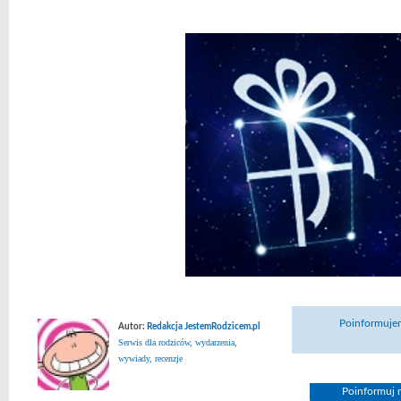
Poinformujem
Autor:
Redakcja JestemRodzicem.pl
Serwis dla rodziców, wydarzenia,
wywiady, recenzje
Poinformuj n