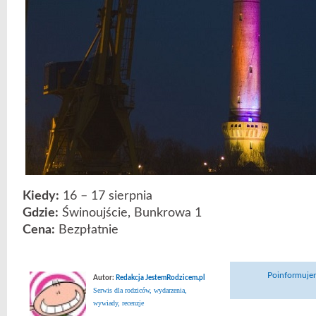
Kiedy:
16 – 17 sierpnia
Gdzie:
Świnoujście, Bunkrowa 1
Cena:
Bezpłatnie
Poinformujem
Autor:
Redakcja JestemRodzicem.pl
Serwis dla rodziców, wydarzenia,
wywiady, recenzje