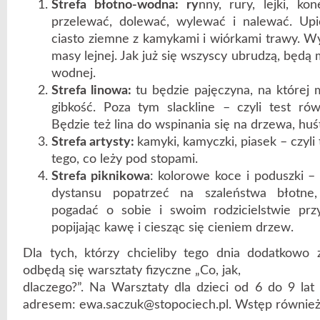
Strefa błotno-wodna: ry
nny, rury, lejki, k
przelewać, dolewać, wylewać i nalewać. Upi
ciasto ziemne z kamykami i wiórkami trawy. W
masy lejnej. Jak już się wszyscy ubrudzą, będą 
wodnej.
Strefa linowa:
tu będzie pajęczyna, na której
gibkość. Poza tym slackline – czyli test rów
Będzie też lina do wspinania się na drzewa, huśt
Strefa artysty:
kamyki, kamyczki, piasek – czyli
tego, co leży pod stopami.
Strefa piknikowa
: kolorowe koce i poduszki – 
dystansu popatrzeć na szaleństwa błotne,
pogadać o sobie i swoim rodzicielstwie prz
popijając kawę i ciesząc się cieniem drzew.
Dla tych, którzy chcieliby tego dnia dodatkowo z
odbędą się warsztaty fizyczne „Co, jak,
dlaczego?”. Na Warsztaty dla dzieci od 6 do 9 lat
adresem: ewa.saczuk@stopociech.pl. Wstęp również