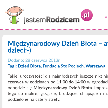
Ma
Międzynarodowy Dzień Błota – at
dzieci:-)
Dodano: 28 czerwca 2013r.
Tagi:
Dzień Błota
,
Fundacja Sto Pociech
,
Warszawa
Takiej uroczystości dla najmłodszych jeszcze nikt n
czerwca
w godzinach
od 11:00 do 14:00
w ogroda
odbędzie się
Międzynarodowy Dzień Błota
. Imprez
tego co mokre, grząskie, brudzące, chlapiące i m
podzielone na cztery strefy.