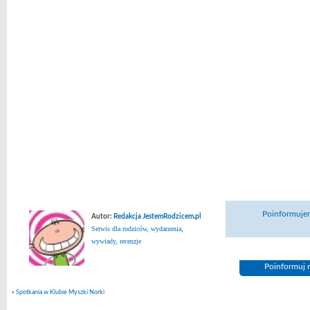
Poinformujem
Autor:
Redakcja JestemRodzicem.pl
Serwis dla rodziców, wydarzenia,
wywiady, recenzje
Poinformuj n
«
Spotkania w Klubie Myszki Norki