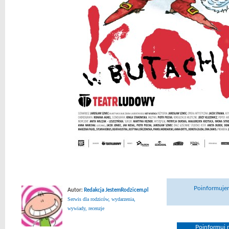
Poinformujem
Autor:
Redakcja JestemRodzicem.pl
Serwis dla rodziców, wydarzenia,
wywiady, recenzje
Poinformuj n