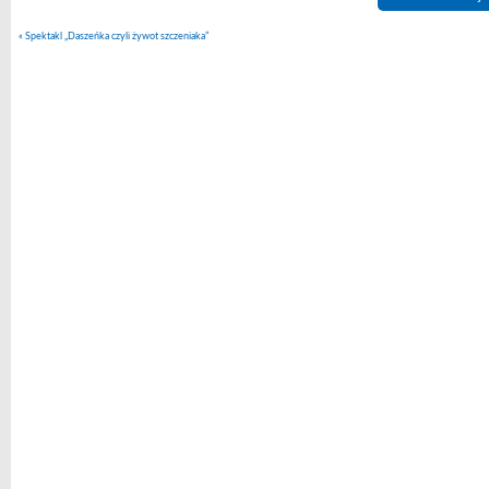
«
Spektakl „Daszeńka czyli żywot szczeniaka”