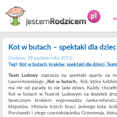
Ma
Kot w butach – spektakl dla dziec
Dodano: 28 października 2013r.
Tagi:
Kot w butach
,
kraków
,
spektakl dla dzieci
,
Teat
Teatr Ludowy
zaprasza na spektakl oparty na m
Laurentowskiego „
Kot w butach
„. Kot, który ludzk
ma nie od parady to nie lada dziwo. Każdy chciał
Kot w butach w Teatrze Ludowym na dodatek jeszcz
tanecznym krokiem wyprowadza Janka-młynarc
kłopotów. Historia trzech braci, jednego kota, kró
Purchawki i złego czarnoksiężnika Gromiwoja, któr