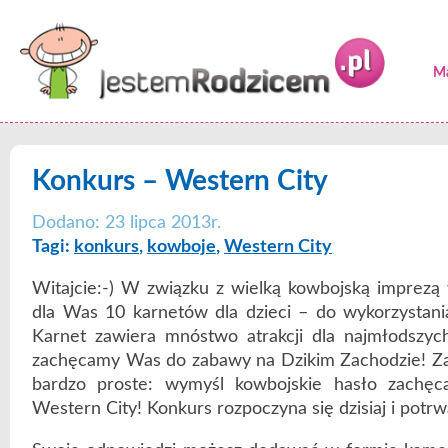
Ma
Konkurs – Western City
Dodano: 23 lipca 2013r.
Tagi:
konkurs
,
kowboje
,
Western City
Witajcie:-) W związku z wielką kowbojską imprez
dla Was 10 karnetów dla dzieci – do wykorzystani
Karnet zawiera mnóstwo atrakcji dla najmłodszych
zachęcamy Was do zabawy na Dzikim Zachodzie! Za
bardzo proste: wymyśl kowbojskie hasło zachę
Western City! Konkurs rozpoczyna się dzisiaj i potrw