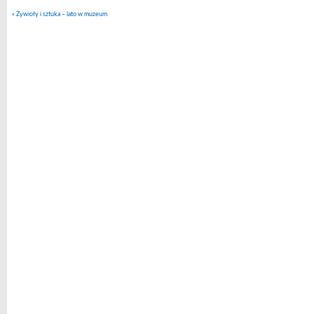
«
Żywioły i sztuka – lato w muzeum