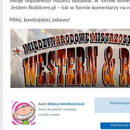
Swoje odpowiedzi możesz dodawać w formie kome
Jestem Rodzicem.pl – lub w formie komentarzy na na
Miłej, kowbojskiej zabawy!
Poinformujem
Autor:
Redakcja JestemRodzicem.pl
Serwis dla rodziców, wydarzenia,
wywiady, recenzje
Poinformuj n