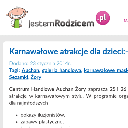
Ma
Karnawałowe atrakcje dla dzieci:-
Dodano: 23 stycznia 2014r.
Tagi:
Auchan
,
galeria handlowa
,
karnawałowe mask
Sezamki
,
Żory
Centrum Handlowe Auchan Żory
zaprasza
25 i 26
atrakcje w karnawałowym stylu. W programie organ
dla najmłodszych
pokazy iluzjonistów,
zabawy plastyczne,