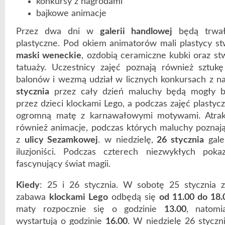
konkursy z nagrodami
bajkowe animacje
Przez dwa dni w
galerii handlowej
będą trwał
plastyczne. Pod okiem animatorów mali plastycy s
maski weneckie
, ozdobią ceramiczne kubki oraz st
tatuaży. Uczestnicy zajęć poznają również sztukę
balonów i wezmą udział w licznych konkursach z 
stycznia
przez cały dzień maluchy będą mogły ba
przez dzieci klockami Lego, a podczas zajęć plasty
ogromną matę z karnawałowymi motywami. Atrak
również animacje, podczas których maluchy poznają
z
ulicy Sezamkowej
. w niedzielę,
26 stycznia
gale
iluzjoniści. Podczas czterech niezwykłych pok
fascynujący świat magii.
Kiedy
: 25 i 26 stycznia. W sobotę 25 stycznia z
zabawa
klockami Lego
odbędą się
od 11.00 do 18.
maty rozpocznie się o godzinie
13.00
, natomi
wystartują o godzinie
16.00
. W niedzielę 26 stycz