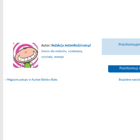
Poinformujem
Autor:
Redakcja JestemRodzicem.pl
Serwis dla rodziców, wydarzenia,
wywiady, recenzje
Poinformuj n
«
Magiczne pokazy w Auchan Bielsko-Biała
Bezpłatne warszt