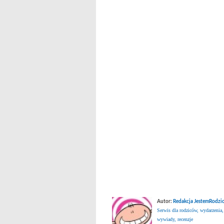
Autor:
Redakcja JestemRodzic
Serwis dla rodziców, wydarzenia,
wywiady, recenzje