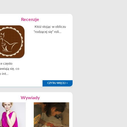
Recenzje
Któż stojąc w obliczu
“rodzącej się” roli...
e często
awiają się, co
 int...
CZYTAJ WIĘCEJ >
Wywiady