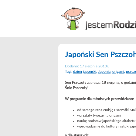
Japoński Sen Pszczoł
Dodano: 17 sierpnia 2013r.
Tagi:
dzień japoński
,
Japonia
,
origami
,
pszcz
Sen Pszczoły
zaprasza
18 sierpnia, o godzin
Śnie Pszczoły
”
W programie dla młodszych przewidziano:
od samego rana emisję Pszczółki Mai
warsztaty tworzenia origami
naukę podstaw japońskiego alfabetu:
wprowadzenie do kultury i sztuki ja
a dla starszych: