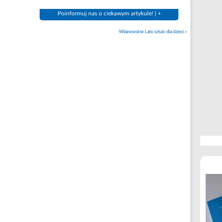
Poinformuj nas o ciekawym artykule! | +
Wilanowskie Lato sztuki dla dzieci
»