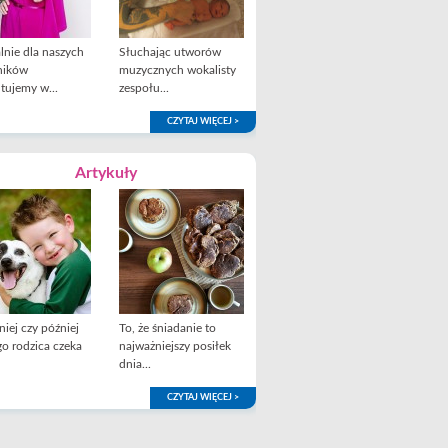
lnie dla naszych
Słuchając utworów
ników
muzycznych wokalisty
tujemy w...
zespołu...
CZYTAJ WIĘCEJ >
Artykuły
iej czy później
To, że śniadanie to
o rodzica czeka
najważniejszy posiłek
dnia...
CZYTAJ WIĘCEJ >