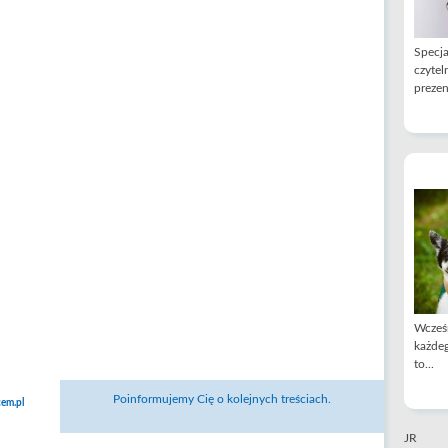
Specja
czytel
prezen
Wcześn
każdeg
to...
Poinformujemy Cię o kolejnych treściach.
em.pl
JR