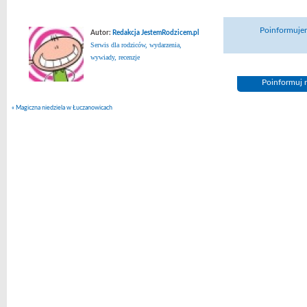
Poinformujem
Autor:
Redakcja JestemRodzicem.pl
Serwis dla rodziców, wydarzenia,
wywiady, recenzje
Poinformuj n
«
Magiczna niedziela w Łuczanowicach