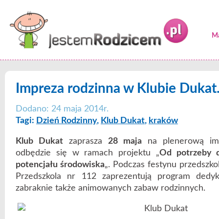
Ma
Impreza rodzinna w Klubie Dukat
Dodano: 24 maja 2014r.
Tagi:
Dzień Rodzinny
,
Klub Dukat
,
kraków
Klub Dukat
zaprasza
28 maja
na plenerową imp
odbędzie się w ramach projektu „
Od potrzeby 
potencjału środowiska
„. Podczas festynu przedszkola
Przedszkola nr 112 zaprezentują program dedy
zabraknie także animowanych zabaw rodzinnych.