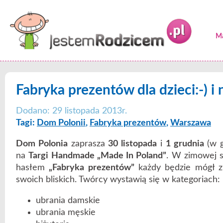
Ma
Fabryka prezentów dla dzieci:-) i 
Dodano: 29 listopada 2013r.
Tagi:
Dom Polonii
,
Fabryka prezentów
,
Warszawa
Dom Polonia
zaprasza
30 listopada
i
1 grudnia
(w g
na
Targi Handmade „Made In Poland”
. W zimowej s
hasłem
„Fabryka prezentów”
każdy będzie mógł zn
swoich bliskich. Twórcy wystawią się w kategoriach:
ubrania damskie
ubrania męskie