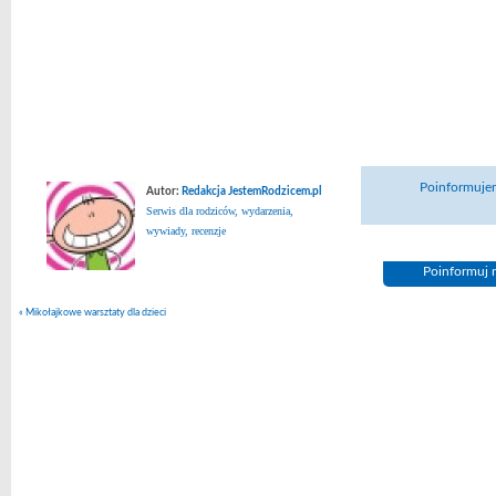
Poinformujem
Autor:
Redakcja JestemRodzicem.pl
Serwis dla rodziców, wydarzenia,
wywiady, recenzje
Poinformuj n
«
Mikołajkowe warsztaty dla dzieci