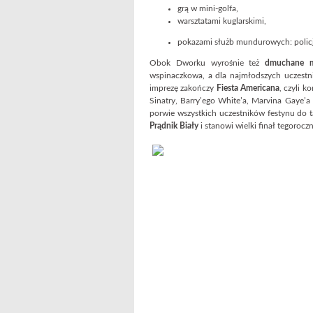
grą w mini-golfa,
warsztatami kuglarskimi,
pokazami służb mundurowych: policji, 
Obok Dworku wyrośnie też
dmuchane m
wspinaczkowa, a dla najmłodszych uczestn
imprezę zakończy
Fiesta Americana
, czyli k
Sinatry, Barry’ego White’a, Marvina Gaye’
porwie wszystkich uczestników festynu do 
Prądnik Biały
i stanowi wielki finał tegoroc