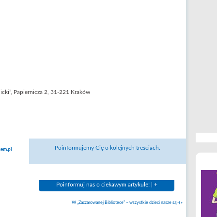
cki”, Papiernicza 2, 31-221 Kraków
Poinformujemy Cię o kolejnych treściach.
em.pl
Poinformuj nas o ciekawym artykule! | +
W „Zaczarowanej Bibliotece” – wszystkie dzieci nasze są:-)
»