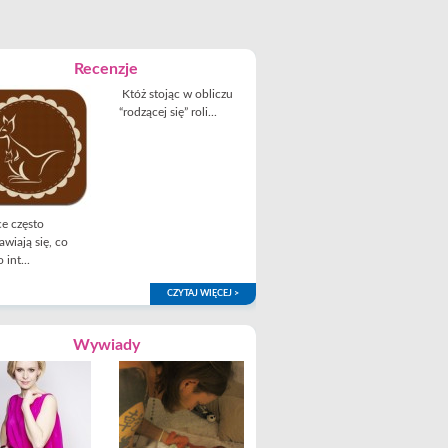
Recenzje
Któż stojąc w obliczu
“rodzącej się” roli...
e często
awiają się, co
 int...
CZYTAJ WIĘCEJ >
Wywiady