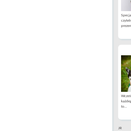
Specja
czytel
prezen
Wcześn
każdeg
to...
JR