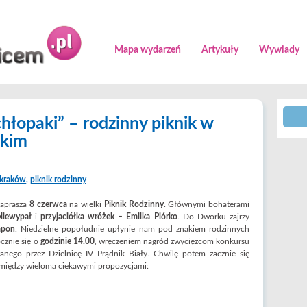
Mapa wydarzeń
Artykuły
Wywiady
hłopaki” – rodzinny piknik w
ckim
kraków
,
piknik rodzinny
aprasza
8 czerwca
na wielki
Piknik Rodzinny
. Głównymi bohaterami
Niewypał
i
przyjaciółka wróżek – Emilka Piórko
. Do Dworku zajrzy
pon
. Niedzielne popołudnie upłynie nam pod znakiem rodzinnych
cznie się o
godzinie 14.00
, wręczeniem nagród zwycięzcom konkursu
wanego przez Dzielnicę IV Prądnik Biały. Chwilę potem zacznie się
między wieloma ciekawymi propozycjami: