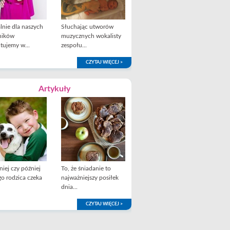
lnie dla naszych
Słuchając utworów
ników
muzycznych wokalisty
tujemy w...
zespołu...
CZYTAJ WIĘCEJ >
Artykuły
iej czy później
To, że śniadanie to
o rodzica czeka
najważniejszy posiłek
dnia...
CZYTAJ WIĘCEJ >