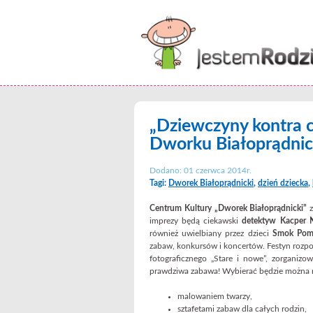
„Dziewczyny kontra c
Dworku Białoprądni
Dodano: 01 czerwca 2014r.
Tagi:
Dworek Białoprądnicki
,
dzień dziecka
,
Centrum Kultury „Dworek Białoprądnicki”
z
imprezy będą ciekawski
detektyw Kacper 
również uwielbiany przez dzieci
Smok Pom
zabaw, konkursów i koncertów. Festyn rozpo
fotograficznego „Stare i nowe”, zorganizo
prawdziwa zabawa! Wybierać będzie można 
malowaniem twarzy,
sztafetami zabaw dla całych rodzin,