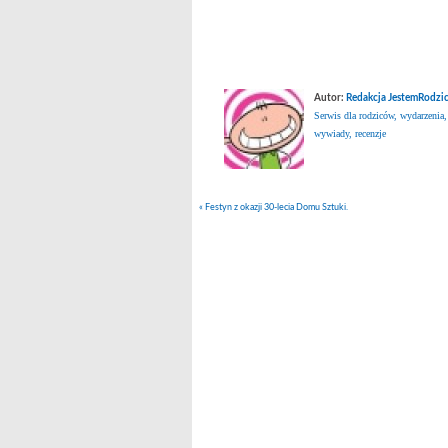
Autor:
Redakcja JestemRodzic
Serwis dla rodziców, wydarzenia,
wywiady, recenzje
«
Festyn z okazji 30-lecia Domu Sztuki.