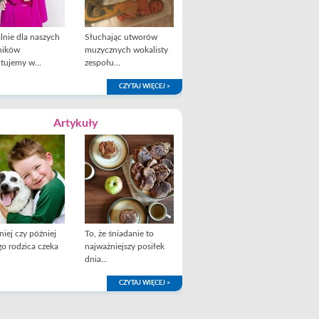
lnie dla naszych
Słuchając utworów
ników
muzycznych wokalisty
tujemy w...
zespołu...
CZYTAJ WIĘCEJ >
Artykuły
iej czy później
To, że śniadanie to
o rodzica czeka
najważniejszy posiłek
dnia...
CZYTAJ WIĘCEJ >