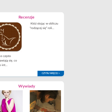
Recenzje
Któż stojąc w obliczu
“rodzącej się” roli...
e często
awiają się, co
 int...
CZYTAJ WIĘCEJ >
Wywiady