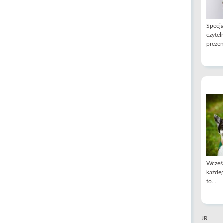
Specja
czytel
prezen
Wcześn
każdeg
to...
JR