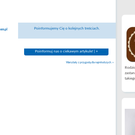
Poinformujemy Cię o kolejnych treściach.
em.pl
Poinformuj nas o ciekawym artykule! | +
Warsztaty z przygodą dla najmłodszych.
»
Rodzic
zastan
takiego