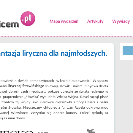
Mapa wydarzeń
Artykuły
Wywiady
antazja liryczna dla najmłodszych.
a opowieść o dwóch kompozytorach w krainie cudowności. W
operze
 baśni
lirycznej Strawińskiego
śpiewają słowik i śmierć. Obydwa dzieła
wet dorośli czuli nieodpartą pokusę ucieczki ze świata realnego w
po prapremierze „Słowika” wybuchła Wielka Wojna. Ravel zaczął pisać
z frontów tej wojny jako kierowca ciężarówki. Chory Cesarz z baśni
pieśni Słowika. Niegrzeczny chłopiec z fantazji Ravela odkrywa moc
owanej Wiewiórce. Wszystko się dobrze kończy. Dzieci tęsknią za
 za nimi dorośli.