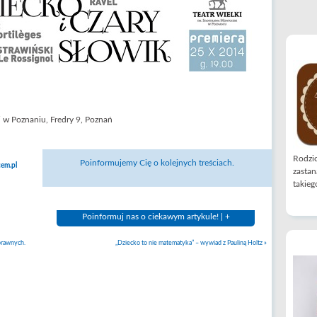
i w Poznaniu, Fredry 9, Poznań
Rodzic
Poinformujemy Cię o kolejnych treściach.
em.pl
zastan
takiego
Poinformuj nas o ciekawym artykule! | +
sprawnych.
„Dziecko to nie matematyka” – wywiad z Pauliną Holtz
»