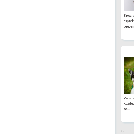
Specja
czytel
prezen
Wcześn
każdeg
to...
JR