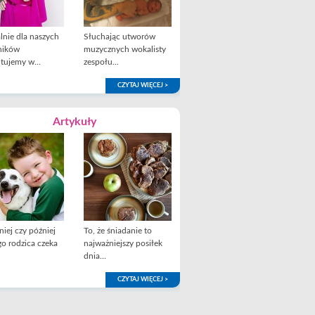
lnie dla naszych
Słuchając utworów
ników
muzycznych wokalisty
tujemy w...
zespołu...
CZYTAJ WIĘCEJ >
Artykuły
iej czy później
To, że śniadanie to
o rodzica czeka
najważniejszy posiłek
dnia...
CZYTAJ WIĘCEJ >