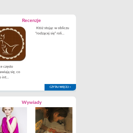
Recenzje
Któż stojąc w obliczu
“rodzącej się” roli...
e często
awiają się, co
 int...
CZYTAJ WIĘCEJ >
Wywiady