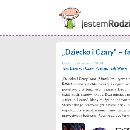
„Dziecko i Czary” – f
Dodano: 27 września 2014r.
Tagi:
Dziecko i Czary
,
Poznań
,
Teatr Wielki
„
Dziecko i Czary
” oraz „
Słowik
” to liryczn
Ravela
śpiewają meble, zwierzęta i ogień, w
powstawały w burzliwych czasach, kiedy na
świat magii, czarów i ułudy. Dwa miesiące 
„Dziecko i czary”, kiedy służył na jednym 
Strawińskiego przezwycięża śmierć dzięki 
współczucia i przebaczenia dzięki zaczar
prawdziwymi baśniami. Równie gorąco tęsknią