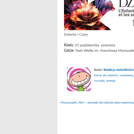
Dziecko i Czary
Kiedy:
25 października -premiera
Gdzie:
Teatr Wielki im. Stanisława Moniuszk
Autor:
Redakcja JestemRodzic
Serwis dla rodziców, wydarzenia,
wywiady, recenzje
«
Rusza projekt „Alex” – warsztaty dla rodziców dzieci niepełno