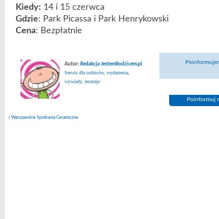
Kiedy:
14 i 15 czerwca
Gdzie
: Park Picassa i Park Henrykowski
Cena
: Bezpłatnie
Poinformujem
Autor:
Redakcja JestemRodzicem.pl
Serwis dla rodziców, wydarzenia,
wywiady, recenzje
Poinformuj n
«
Warszawskie Spotkania Ceramiczne