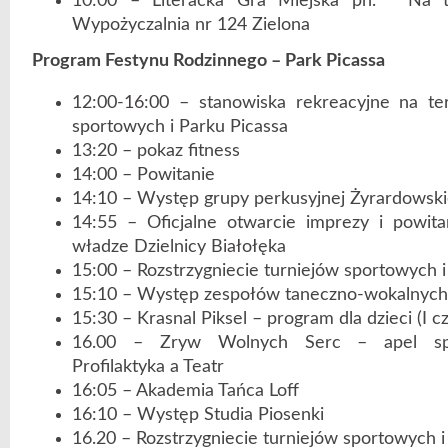
10:00 – Literacka Gra Miejska pn. ” Na tr
Wypożyczalnia nr 124 Zielona
Program Festynu Rodzinnego – Park Picassa
12:00-16:00 – stanowiska rekreacyjne na te
sportowych i Parku Picassa
13:20 – pokaz fitness
14:00 – Powitanie
14:10 – Występ grupy perkusyjnej Żyrardowsk
14:55 – Oficjalne otwarcie imprezy i powita
władze Dzielnicy Białołęka
15:00 – Rozstrzygniecie turniejów sportowych 
15:10 – Występ zespołów taneczno-wokalnych L
15:30 – Krasnal Piksel – program dla dzieci (I c
16.00 – Zryw Wolnych Serc – apel spo
Profilaktyka a Teatr
16:05 – Akademia Tańca Loff
16:10 – Występ Studia Piosenki
16.20 – Rozstrzygniecie turniejów sportowych 