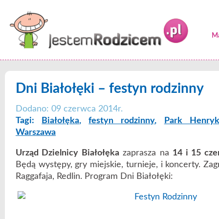
Ma
Dni Białołęki – festyn rodzinny
Dodano: 09 czerwca 2014r.
Tagi:
Białołęka
,
festyn rodzinny
,
Park Henryk
Warszawa
Urząd Dzielnicy Białołęka
zaprasza na
14 i 15 cz
Będą występy, gry miejskie, turnieje, i koncerty. Zagr
Raggafaja, Redlin. Program Dni Białołęki: