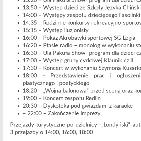
13:20 – Ula Pakuła Show- program dla dzieci cz.
13:50 – Występ dzieci ze Szkoły Języka Chińs
14:00 – Występy zespołu dziecięcego Fasolinki
14:35 – Rodzinne konkursy rekreacyjno-sport
15:15 – Występ iluzjonisty
16:00 – Pokaz Akrobatyki sportowej SG Legia
16:20 – Ptasie radio – monolog w wykonaniu s
16:30 – Ula Pakuła Show- program dla dzieci cz.
17:00 – Występ grupy cyrkowej Klaunik cz.II
17:30 – Koncert w wykonaniu Szymona Kusark
18:00 – Przedstawienie prac i ogłoszen
plastycznego i poetyckiego
18:20 – „Wojna balonowa” przed sceną oraz ko
19:00 – Koncert zespołu Redlin
20:30 – Dyskoteka pod gwiazdami z karaoke
– 22:00 – Zakończenie imprezy
Przejazdy turystyczne po dzielnicy -„Londyński” au
3 przejazdy o 14:00, 16:00, 18:00