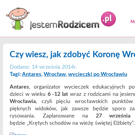
Ma
Czy wiesz, jak zdobyć Koronę Wr
Dodano: 14 września 2014r.
Tagi:
Antares
,
Wrocław
,
wycieczki po Wrocławiu
Antares
, organizator wycieczek edukacyjnych p
dzieci w wieku
6 -12 lat
wraz z rodzicami na jesie
Wrocławia
, czyli pięciu wrocławskich punktó
pięknych widoków, jak zawsze będzie sporo za
rysowania. Zaplanowane na
27 września
s
będzie „Krętych schodów na wieżę świętej Elżbiety”.