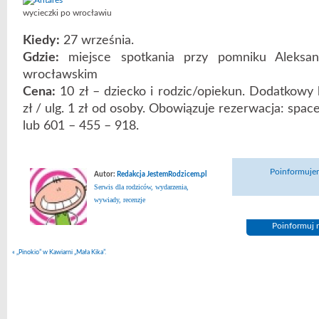
wycieczki po wrocławiu
Kiedy:
27 września.
Gdzie:
miejsce spotkania przy pomniku Aleksan
wrocławskim
Cena:
10 zł – dziecko i rodzic/opiekun. Dodatkowy k
zł / ulg. 1 zł od osoby. Obowiązuje rezerwacja: sp
lub 601 – 455 – 918.
Poinformujem
Autor:
Redakcja JestemRodzicem.pl
Serwis dla rodziców, wydarzenia,
wywiady, recenzje
Poinformuj n
«
„Pinokio” w Kawiarni „Mała Kika”.