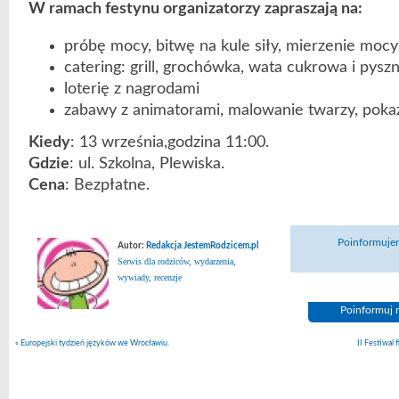
W ramach festynu organizatorzy zapraszają na:
próbę mocy, bitwę na kule siły, mierzenie mocy
catering: grill, grochówka, wata cukrowa i pys
loterię z nagrodami
zabawy z animatorami, malowanie twarzy, poka
Kiedy
: 13 września,godzina 11:00.
Gdzie
: ul. Szkolna, Plewiska.
Cena
: Bezpłatne.
Poinformujem
Autor:
Redakcja JestemRodzicem.pl
Serwis dla rodziców, wydarzenia,
wywiady, recenzje
Poinformuj n
«
Europejski tydzień języków we Wrocławiu.
II Festiwal 