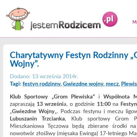
Ma
Charytatywny Festyn Rodzinny 
Wojny”.
Dodano: 13 września 2014r.
Tagi:
festyn rodzinny
,
Gwiezdne wojny
,
mecz
,
Plewi
Klub Sportowy „Grom Plewiska”
i
Wspólnota M
zapraszają
13 wrześni
a, o godzinie
11:00
na
Festyn
„
Gwiezdne Wojny
„. Podczas festynu i meczu lig
Lubuszanin Trzcianka
, Klub sportowy Grom Pl
Mieszkaniowa Tęczowa będą zbierane środki na
nowotwór złośliwy (mięsaka Ewinga) 17-letniego Mat