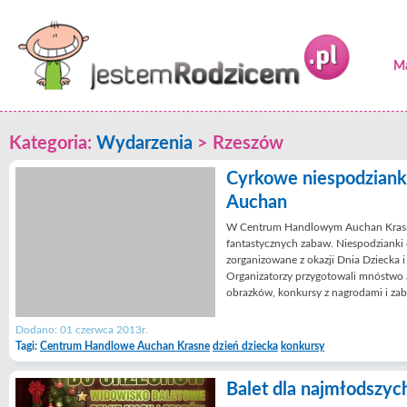
Ma
Kategoria:
Wydarzenia
>
Rzeszów
Cyrkowe niespodziank
Auchan
W Centrum Handlowym Auchan Krasne
fantastycznych zabaw. Niespodzianki 
zorganizowane z okazji Dnia Dziecka i
Organizatorzy przygotowali mnóstwo a
obrazków, konkursy z nagrodami i zab
Dodano: 01 czerwca 2013r.
Tagi:
Centrum Handlowe Auchan Krasne
dzień dziecka
konkursy
Balet dla najmłodszyc