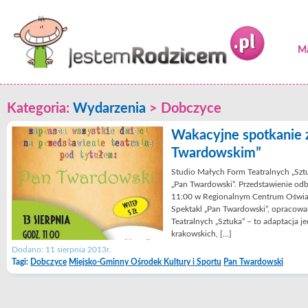
Ma
Kategoria:
Wydarzenia
>
Dobczyce
Wakacyjne spotkanie 
Twardowskim”
Studio Małych Form Teatralnych „Sztuk
„Pan Twardowski”. Przedstawienie odbę
11:00 w Regionalnym Centrum Oświ
Spektakl „Pan Twardowski”, opracowa
Teatralnych „Sztuka” – to adaptacja j
krakowskich, […]
Dodano: 11 sierpnia 2013r.
Tagi:
Dobczyce
Miejsko-Gminny Ośrodek Kultury i Sportu
Pan Twardowski