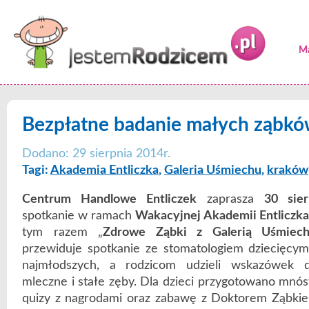
Ma
Bezpłatne badanie małych ząbkó
Dodano: 29 sierpnia 2014r.
Tagi:
Akademia Entliczka
,
Galeria Uśmiechu
,
kraków
Centrum Handlowe Entliczek
zaprasza
30 sier
spotkanie w ramach
Wakacyjnej Akademii Entliczka
tym razem „
Zdrowe Ząbki z Galerią Uśmiec
przewiduje spotkanie ze stomatologiem dziecięcym
najmłodszych, a rodzicom udzieli wskazówek 
mleczne i stałe zęby. Dla dzieci przygotowano mnóst
quizy z nagrodami oraz zabawę z Doktorem Ząbkie