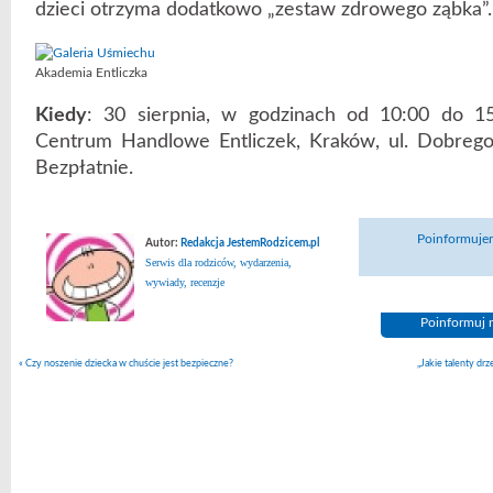
dzieci otrzyma dodatkowo „zestaw zdrowego ząbka”.
Akademia Entliczka
Kiedy
: 30 sierpnia, w godzinach od 10:00 do 1
Centrum Handlowe Entliczek, Kraków, ul. Dobreg
Bezpłatnie.
Poinformujem
Autor:
Redakcja JestemRodzicem.pl
Serwis dla rodziców, wydarzenia,
wywiady, recenzje
Poinformuj n
«
Czy noszenie dziecka w chuście jest bezpieczne?
„Jakie talenty dr