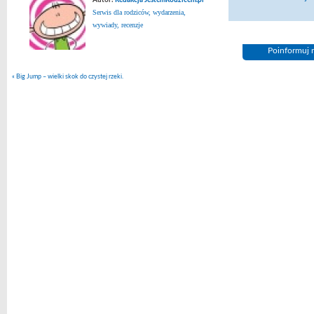
Autor:
Redakcja JestemRodzicem.pl
Serwis dla rodziców, wydarzenia,
wywiady, recenzje
Poinformuj n
«
Big Jump – wielki skok do czystej rzeki.