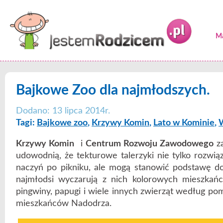
Ma
Bajkowe Zoo dla najmłodszych.
Dodano: 13 lipca 2014r.
Tagi:
Bajkowe zoo
,
Krzywy Komin
,
Lato w Kominie
,
Krzywy Komin
i
Centrum Rozwoju Zawodowego
za
udowodnią, że tekturowe talerzyki nie tylko rozwi
naczyń po pikniku, ale mogą stanowić podstawę d
najmłodsi wyczarują z nich kolorowych mieszkańc
pingwiny, papugi i wiele innych zwierząt według po
mieszkańców Nadodrza.