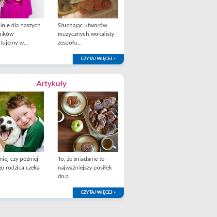
lnie dla naszych
Słuchając utworów
ników
muzycznych wokalisty
tujemy w...
zespołu...
CZYTAJ WIĘCEJ >
Artykuły
iej czy później
To, że śniadanie to
o rodzica czeka
najważniejszy posiłek
dnia...
CZYTAJ WIĘCEJ >