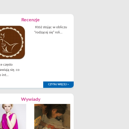
Recenzje
Któż stojąc w obliczu
“rodzącej się” roli...
e często
awiają się, co
 int...
CZYTAJ WIĘCEJ >
Wywiady