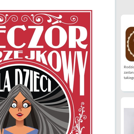
Rodzic
zastan
takiego