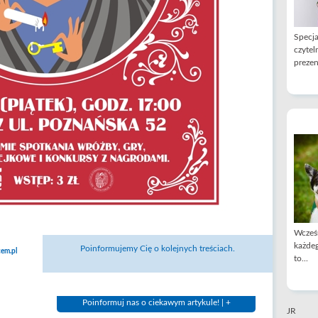
Specja
czytel
prezen
Wcześn
każdeg
Poinformujemy Cię o kolejnych treściach.
em.pl
to...
Poinformuj nas o ciekawym artykule! | +
JR