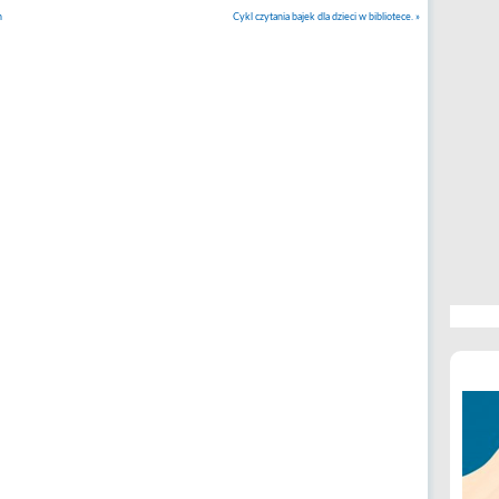
h
Cykl czytania bajek dla dzieci w bibliotece.
»