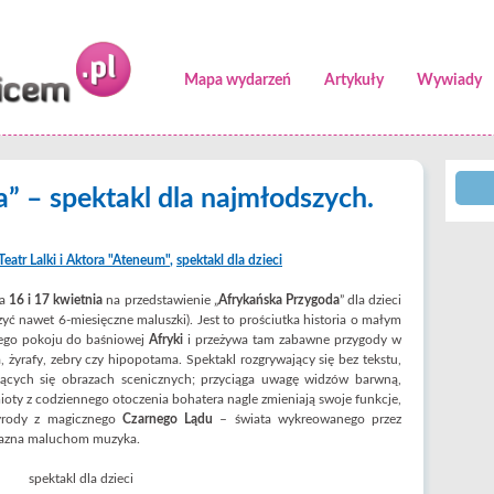
Mapa wydarzeń
Artykuły
Wywiady
” – spektakl dla najmłodszych.
 Teatr Lalki i Aktora "Ateneum"
,
spektakl dla dzieci
za
16 i 17 kwietnia
na przedstawienie „
Afrykańska Przygoda
” dla dzieci
yć nawet 6-miesięczne maluszki). Jest to prościutka historia o małym
ojego pokoju do baśniowej
Afryki
i przeżywa tam zabawne przygody w
, żyrafy, zebry czy hipopotama. Spektakl rozgrywający się bez tekstu,
ających się obrazach scenicznych; przyciąga uwagę widzów barwną,
ioty z codziennego otoczenia bohatera nagle zmieniają swoje funkcje,
zyrody z magicznego
Czarnego Lądu
– świata wykreowanego przez
yjazna maluchom muzyka.