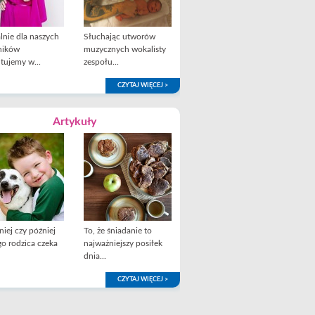
lnie dla naszych
Słuchając utworów
ników
muzycznych wokalisty
tujemy w...
zespołu...
CZYTAJ WIĘCEJ >
Artykuły
iej czy później
To, że śniadanie to
o rodzica czeka
najważniejszy posiłek
dnia...
CZYTAJ WIĘCEJ >