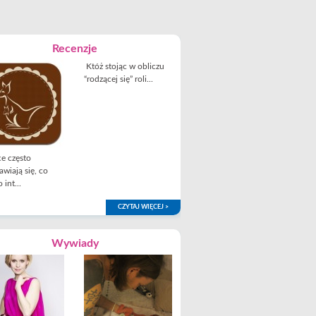
Recenzje
Któż stojąc w obliczu
“rodzącej się” roli...
e często
awiają się, co
 int...
CZYTAJ WIĘCEJ >
Wywiady