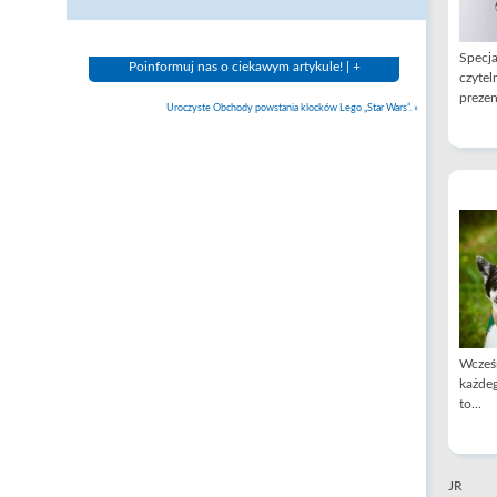
Specja
Poinformuj nas o ciekawym artykule! | +
czytel
prezen
Uroczyste Obchody powstania klocków Lego „Star Wars”.
»
Wcześn
każdeg
to...
JR