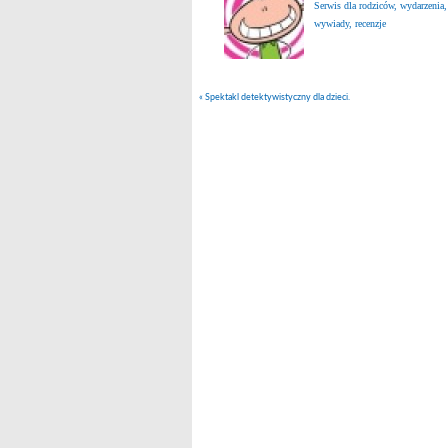
Serwis dla rodziców, wydarzenia,
wywiady, recenzje
«
Spektakl detektywistyczny dla dzieci.