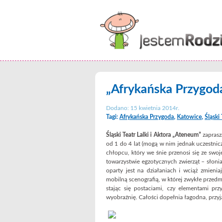
„Afrykańska Przygoda
Dodano: 15 kwietnia 2014r.
Tagi:
Afrykańska Przygoda
,
Katowice
,
Śląski
Śląski Teatr Lalki i Aktora „Ateneum”
zapras
od 1 do 4 lat (mogą w nim jednak uczestnicz
chłopcu, który we śnie przenosi się ze sw
towarzystwie egzotycznych zwierząt – słonia
oparty jest na działaniach i wciąż zmieni
mobilną scenografią, w której zwykłe przedm
stając się postaciami, czy elementami pr
wyobraźnię. Całości dopełnia łagodna, prz