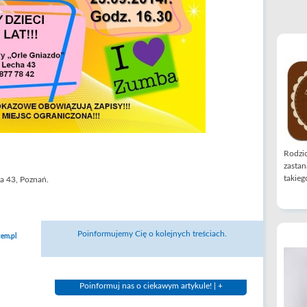
Rodzic
zastan
takiego
ha 43, Poznań.
Poinformujemy Cię o kolejnych treściach.
em.pl
Poinformuj nas o ciekawym artykule! | +