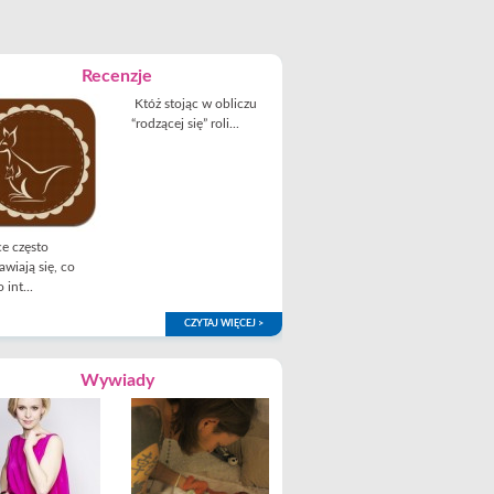
Recenzje
Któż stojąc w obliczu
“rodzącej się” roli...
e często
awiają się, co
 int...
CZYTAJ WIĘCEJ >
Wywiady