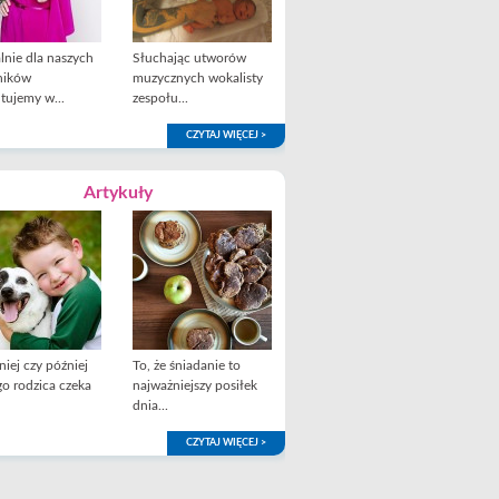
lnie dla naszych
Słuchając utworów
ników
muzycznych wokalisty
tujemy w...
zespołu...
CZYTAJ WIĘCEJ >
Artykuły
iej czy później
To, że śniadanie to
o rodzica czeka
najważniejszy posiłek
dnia...
CZYTAJ WIĘCEJ >