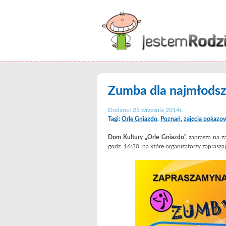
Zumba dla najmłodsz
Dodano: 21 września 2014r.
Tagi:
Orle Gniazdo
,
Poznań
,
zajęcia pokazo
Dom Kultury „Orle Gniazdo”
zaprasza na z
godz. 16:30, na które organizatorzy zapraszaj