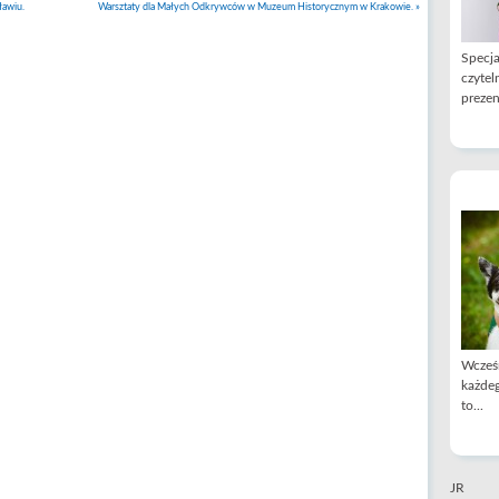
ławiu.
Warsztaty dla Małych Odkrywców w Muzeum Historycznym w Krakowie.
»
Specja
czytel
prezen
Wcześn
każdeg
to...
JR