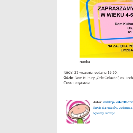
zumba
Kiedy
: 23 wrzesnia, godzina 16.30.
Gdzie
: Dom Kultury „Orle Gniazdo”, os. Lec
Cena
: Bezpłatnie.
Autor:
Redakcja JestemRodzic
Serwis dla rodziców, wydarzenia,
wywiady, recenzje