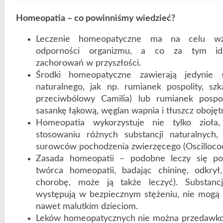
Homeopatia – co powinniśmy wiedzieć?
Leczenie homeopatyczne ma na celu wzm
odporności organizmu, a co za tym idzi
zachorowań w przyszłości.
Środki homeopatyczne zawierają jedynie s
naturalnego, jak np. rumianek pospolity, szk
przeciwbólowy Camilia) lub rumianek pospol
sasankę łąkową, węglan wapnia i tłuszcz obojętn
Homeopatia wykorzystuje nie tylko zioła
stosowaniu różnych substancji naturalnych
surowców pochodzenia zwierzęcego (Oscilloco
Zasada homeopatii – podobne leczy się p
twórca homeopatii, badając chininę, odkry
chorobę, może ją także leczyć). Substan
występują w bezpiecznym stężeniu, nie mogą 
nawet malutkim dzieciom.
Leków homeopatycznych nie można przedawko