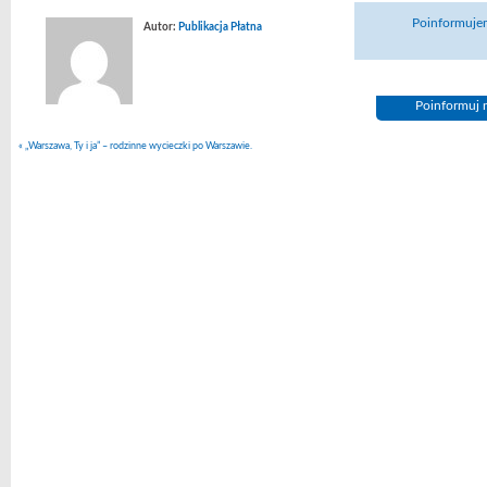
Poinformujem
Autor:
Publikacja Płatna
Poinformuj n
«
„Warszawa, Ty i ja” – rodzinne wycieczki po Warszawie.