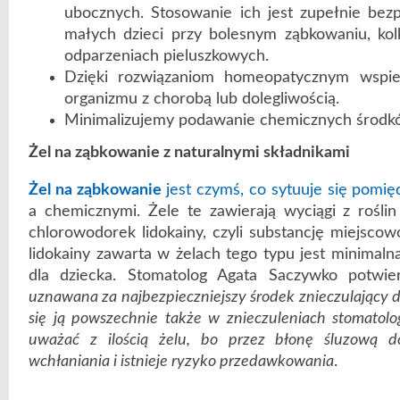
ubocznych. Stosowanie ich jest zupełnie bezp
małych dzieci przy bolesnym ząbkowaniu, kolk
odparzeniach pieluszkowych.
Dzięki rozwiązaniom homeopatycznym wspie
organizmu z chorobą lub dolegliwością.
Minimalizujemy podawanie chemicznych środkó
Żel na ząbkowanie z naturalnymi składnikami
Żel na ząbkowanie
jest czymś, co sytuuje się pomi
a chemicznymi. Żele te zawierają wyciągi z roślin
chlorowodorek lidokainy, czyli substancję miejscow
lidokainy zawarta w żelach tego typu jest minimaln
dla dziecka. Stomatolog Agata Saczywko potwi
uznawana za najbezpieczniejszy środek znieczulający dl
się ją powszechnie także w znieczuleniach stomatolo
uważać z ilością żelu, bo przez błonę śluzową d
wchłaniania i istnieje ryzyko przedawkowania
.