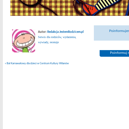
Poinformujem
Autor:
Redakcja JestemRodzicem.pl
Serwis dla rodziców, wydarzenia,
wywiady, recenzje
Poinformuj n
«
Bal Karnawałowy dla dzieci w Centrum Kultury Wilanów