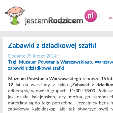
Ma
Zabawki z dziadkowej szafki
Dodano: 05 lutego 2014r.
Tagi:
Muzeum Powstania Warszawskiego
,
Warszaw
zabawki z dziadkowej szafki
Muzeum Powstania Warszawskiego
zaprasza
16 lu
12 lat
na warsztaty z cyklu „
Zabawki z dziadkow
odbędą się w dwóch grupach:
11:30 i 13:00.
Podczas 
jak działa kalejdoskop, czy można go samodzie
materiały są do tego potrzebne. Uczestnicy będą mo
zabytkowy kalejdoskop, ale też stworzyć swój 