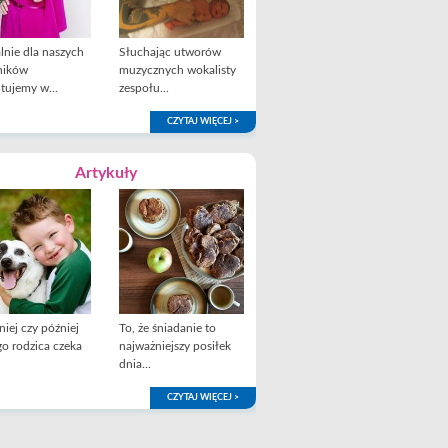
lnie dla naszych
Słuchając utworów
ników
muzycznych wokalisty
tujemy w...
zespołu...
CZYTAJ WIĘCEJ >
Artykuły
iej czy później
To, że śniadanie to
o rodzica czeka
najważniejszy posiłek
dnia...
CZYTAJ WIĘCEJ >