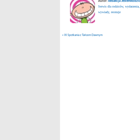
Autor:
Redakcja JestemRodzic
Serwis dla rodziców, wydarzenia,
wywiady, recenzje
«
IX Spotkania z Tańcem Dawnym