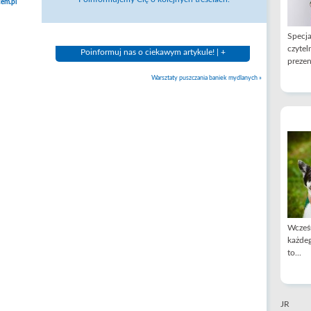
em.pl
Specja
czytel
Poinformuj nas o ciekawym artykule! | +
prezen
Warsztaty puszczania baniek mydlanych
»
Wcześn
każdeg
to...
JR