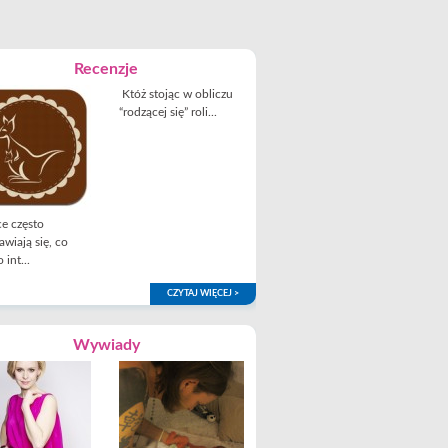
Recenzje
Któż stojąc w obliczu
“rodzącej się” roli...
e często
awiają się, co
 int...
CZYTAJ WIĘCEJ >
Wywiady