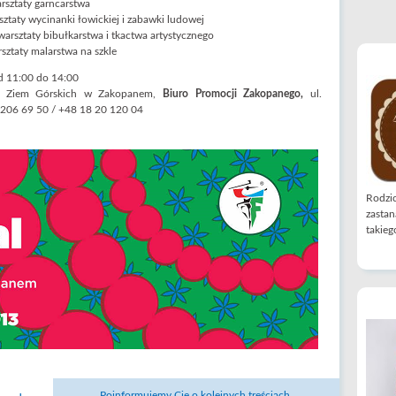
rsztaty garncarstwa
ztaty wycinanki łowickiej i zabawki ludowej
warsztaty bibułkarstwa i tkactwa artystycznego
sztaty malarstwa na szkle
od 11:00 do 14:00
ru Ziem Górskich w Zakopanem,
Biuro Promocji Zakopanego,
ul.
8 206 69 50 / +48 18 20 120 04
Rodzic
zastan
takiego
Poinformujemy Cię o kolejnych treściach.