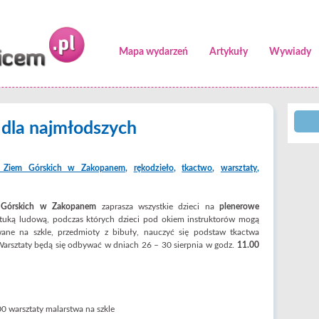
Mapa wydarzeń
Artykuły
Wywiady
 dla najmłodszych
ru Ziem Górskich w Zakopanem
,
rękodzieło
,
tkactwo
,
warsztaty
,
m Górskich w Zakopanem
zaprasza wszystkie dzieci na
plenerowe
ztuką ludową, podczas których dzieci pod okiem instruktorów mogą
wane na szkle, przedmioty z bibuły, nauczyć się podstaw tkactwa
. Warsztaty będą się odbywać w dniach 26 – 30 sierpnia w godz.
11.00
0 warsztaty malarstwa na szkle