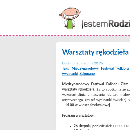
Warsztaty rękodzieła
Dodano: 25 sierpnia 2013r.
Tagi:
Międzynarodowy Festiwal Folklo
wycinanki
,
Zakopane
Międzynarodowy Festiwal Folkloru Zie
warsztaty rękodzieła.
Są to spotkania ze s
wykonać gliniane naczynia, obrazki malo
artystycznego, czy też wycinanki łowickiej
– 14.00 w wiosce festiwalowej
.
Program warsztatów:
26 sierpnia,
poniedziałek 11:00 -14:0