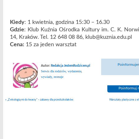
Kiedy
: 1 kwietnia, godzina 15:30 – 16.30
Gdzie
: Klub Kuźnia Ośrodka Kultury im. C. K. Norw
14, Kraków. Tel. 12 648 08 86, klub@kuznia.edu.pl
Cena:
15 za jeden warsztat
Poinformujem
Autor:
Redakcja JestemRodzicem.pl
Serwis dla rodziców, wydarzenia,
wywiady, recenzje
Poinformuj n
«
„Z ekologią mi do twarzy” – zabawy dla przedszkolaków.
Warsztaty plastyczne z el