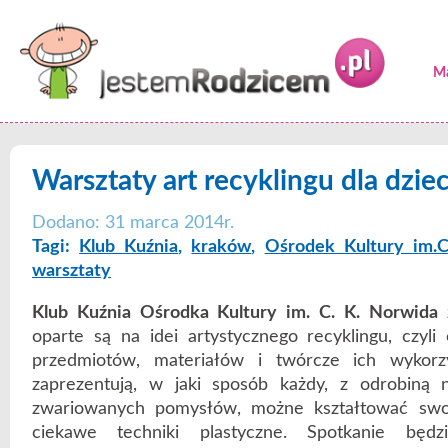
Ma
Warsztaty art recyklingu dla dziec
Dodano: 31 marca 2014r.
Tagi:
Klub Kuźnia
,
kraków
,
Ośrodek Kultury im.C
warsztaty
Klub Kuźnia Ośrodka Kultury im. C. K. Norwida
z
oparte są na idei artystycznego recyklingu, czyli
przedmiotów, materiałów i twórcze ich wykorzy
zaprezentują, w jaki sposób każdy, z odrobiną n
zwariowanych pomysłów, możne kształtować swoj
ciekawe techniki plastyczne. Spotkanie będ