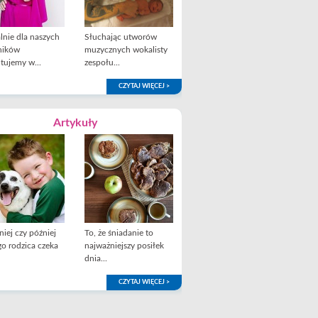
lnie dla naszych
Słuchając utworów
ników
muzycznych wokalisty
tujemy w...
zespołu...
CZYTAJ WIĘCEJ >
Artykuły
iej czy później
To, że śniadanie to
o rodzica czeka
najważniejszy posiłek
dnia...
CZYTAJ WIĘCEJ >