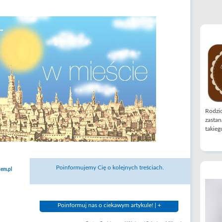
Rodzic
zastan
takiego
Poinformujemy Cię o kolejnych treściach.
em.pl
Poinformuj nas o ciekawym artykule! | +