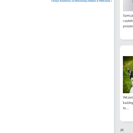
Festyn Rodzinny na Wiśniowej Polanie w Miłkowie
»
Specja
czytel
prezen
Wcześn
każdeg
to...
JR