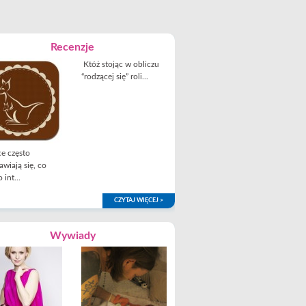
Recenzje
Któż stojąc w obliczu
“rodzącej się” roli...
e często
awiają się, co
 int...
CZYTAJ WIĘCEJ >
Wywiady