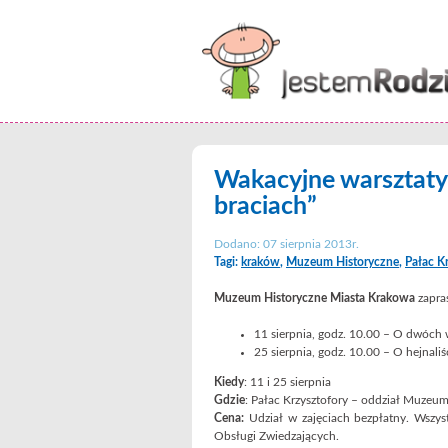
Wakacyjne warsztaty
braciach”
Dodano: 07 sierpnia 2013r.
Tagi:
kraków
,
Muzeum Historyczne
,
Pałac K
Muzeum Historyczne Miasta Krakowa
zapras
11 sierpnia, godz. 10.00 – O dwóch 
25 sierpnia, godz. 10.00 – O hejnaliś
Kiedy
: 11 i 25 sierpnia
Gdzie
: Pałac Krzysztofory – oddział Muze
Cena:
Udział w zajęciach bezpłatny. Wszys
Obsługi Zwiedzających.