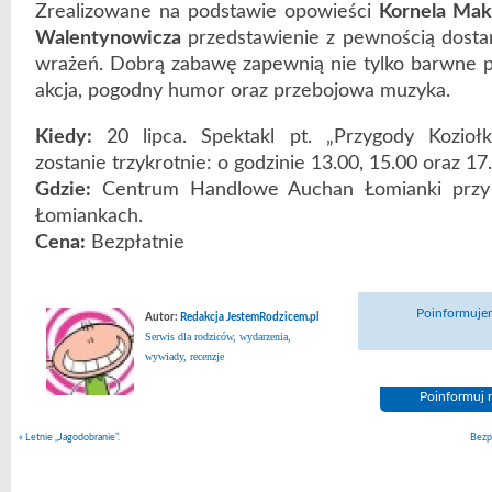
Zrealizowane na podstawie opowieści
Kornela Mak
Walentynowicza
przedstawienie z pewnością dosta
wrażeń. Dobrą zabawę zapewnią nie tylko barwne po
akcja, pogodny humor oraz przebojowa muzyka.
Kiedy:
20 lipca. Spektakl pt. „Przygody Kozioł
zostanie trzykrotnie: o godzinie 13.00, 15.00 oraz 1
Gdzie:
Centrum Handlowe Auchan Łomianki przy 
Łomiankach.
Cena:
Bezpłatnie
Poinformujem
Autor:
Redakcja JestemRodzicem.pl
Serwis dla rodziców, wydarzenia,
wywiady, recenzje
Poinformuj n
«
Letnie „Jagodobranie”.
Bezpł