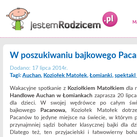
Ma
W poszukiwaniu bajkowego Pac
Dodano: 17 lipca 2014r.
Tagi:
Auchan
,
Koziołek Matołek
,
Łomianki
,
spektakl 
Wakacyjne spotkanie z
Koziołkiem Matołkiem
dla 
Handlowe Auchan w Łomiankach
zaprasza 20 lipca
dla dzieci. W swojej wędrówce po całym świ
bajkowego
Pacanowa,
Koziołek Matołek dotrz
Pacanów to jedyne miejsce na świecie, w którym p
przynajmniej sądzi bohater klasycznej bajki dla dz
Dlatego też, ten przyjacielski i łatwowierny bo