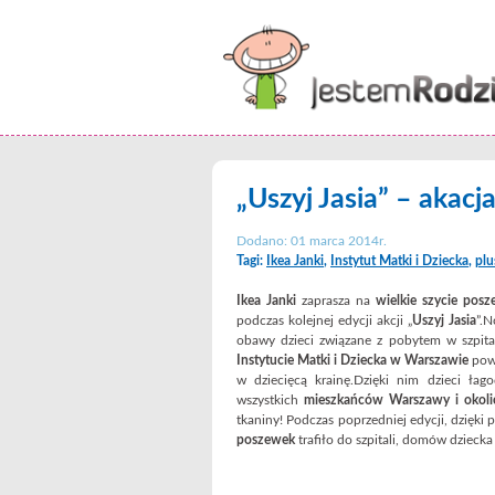
„Uszyj Jasia” – akacja
Dodano: 01 marca 2014r.
Tagi:
Ikea Janki
,
Instytut Matki i Dziecka
,
plu
Ikea Janki
zaprasza na
wielkie szycie pos
podczas kolejnej edycji akcji „
Uszyj Jasia
”.N
obawy dzieci związane z pobytem w szpit
Instytucie Matki i Dziecka w Warszawie
pows
w dziecięcą krainę.Dzięki nim dzieci łag
wszystkich
mieszkańców Warszawy i okoli
tkaniny! Podczas poprzedniej edycji, dzięk
poszewek
trafiło do szpitali, domów dziecka