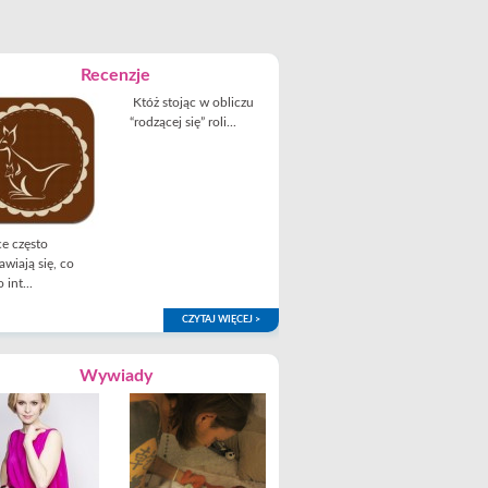
Recenzje
Któż stojąc w obliczu
“rodzącej się” roli...
e często
awiają się, co
 int...
CZYTAJ WIĘCEJ >
Wywiady