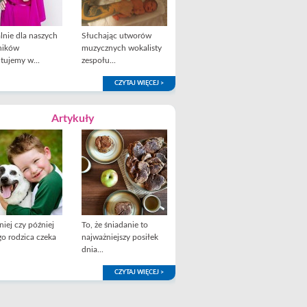
lnie dla naszych
Słuchając utworów
ników
muzycznych wokalisty
tujemy w...
zespołu...
CZYTAJ WIĘCEJ >
Artykuły
iej czy później
To, że śniadanie to
o rodzica czeka
najważniejszy posiłek
dnia...
CZYTAJ WIĘCEJ >