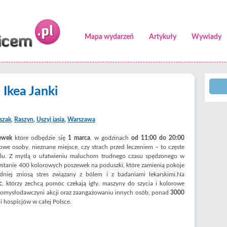
Mapa wydarzeń
Artykuły
Wywiady
 Ikea Janki
szak
,
Raszyn
,
Uszyj jasia
,
Warszawa
zewek
które odbędzie się
1 marca
, w godzinach
od 11:00 do 20:00
owe osoby, nieznane miejsce, czy strach przed leczeniem – to częste
alu. Z myślą o ułatwieniu maluchom trudnego czasu spędzonego w
tanie 400 kolorowych poszewek na poduszki, które zamienią pokoje
odniej zniosą stres związany z bólem i z badaniami lekarskimi.Na
c
, którzy zechcą pomóc czekają igły, maszyny do szycia i kolorowe
i pomysłodawczyni akcji oraz zaangażowaniu innych osób, ponad
3000
 i hospicjów w całej Polsce.