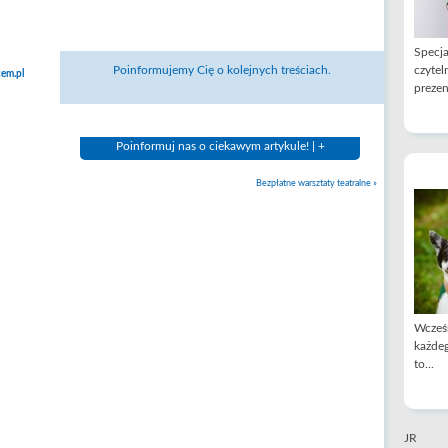
Specja
Poinformujemy Cię o kolejnych treściach.
czytel
em.pl
prezen
Poinformuj nas o ciekawym artykule! | +
Bezpłatne warsztaty teatralne
»
Wcześn
każdeg
to...
JR