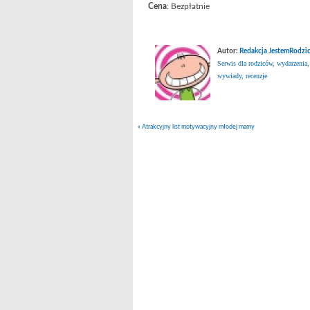
Cena
: Bezpłatnie
Autor:
Redakcja JestemRodzic
Serwis dla rodziców, wydarzenia,
wywiady, recenzje
«
Atrakcyjny list motywacyjny młodej mamy