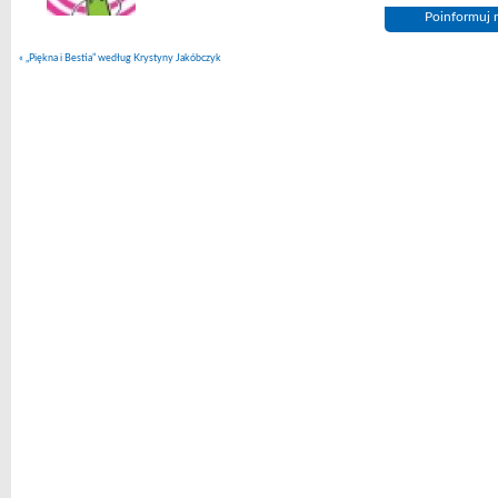
Poinformuj n
«
„Piękna i Bestia” według Krystyny Jakóbczyk