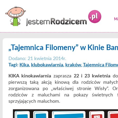
Ma
„Tajemnica Filomeny” w Kinie Ba
Dodano: 21 kwietnia 2014r.
Tagi:
Kika
,
klubokawiarnia
,
kraków
,
Tajemnica Filom
KIKA kinokawiarnia
zaprasza
22 i 23 kwietnia
do
pierwszą taką akcją kinową dla rodziców małych 
zorganizowana po „właściwej stronie Wisły”. Org
rodziców z maluchami na pokazy świetnych 
sprzyjających maluchom.