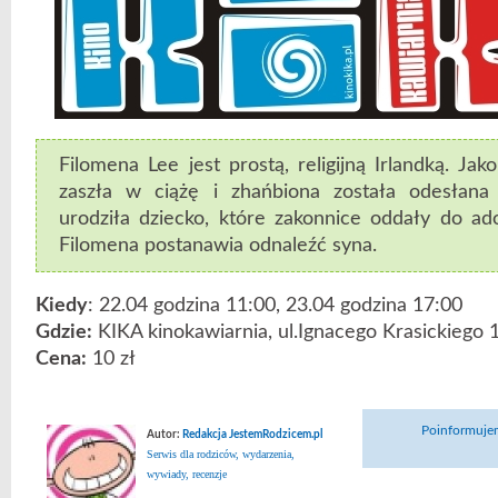
Filomena Lee jest prostą, religijną Irlandką. Ja
zaszła w ciążę i zhańbiona została odesłana
urodziła dziecko, które zakonnice oddały do adop
Filomena postanawia odnaleźć syna.
Kiedy
: 22.04 godzina 11:00, 23.04 godzina 17:00
Gdzie:
KIKA kinokawiarnia, ul.Ignacego Krasickiego
Cena:
10 zł
Poinformujem
Autor:
Redakcja JestemRodzicem.pl
Serwis dla rodziców, wydarzenia,
wywiady, recenzje