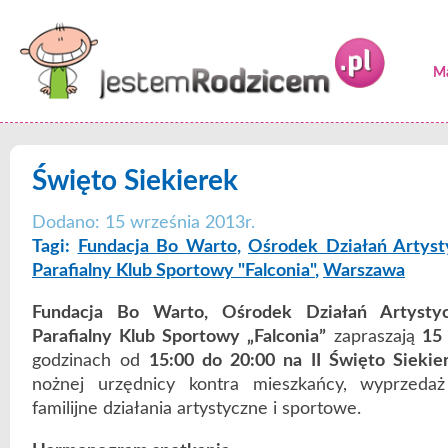
Ma
Święto Siekierek
Dodano: 15 września 2013r.
Tagi:
Fundacja Bo Warto
,
Ośrodek Działań Artyst
Parafialny Klub Sportowy "Falconia"
,
Warszawa
Fundacja Bo Warto, Ośrodek Działań Artystyc
Parafialny Klub Sportowy „Falconia”
zapraszają
15 
godzinach od
15:00 do 20:00 na II Święto Siekie
nożnej urzędnicy kontra mieszkańcy, wyprzeda
familijne działania artystyczne i sportowe.