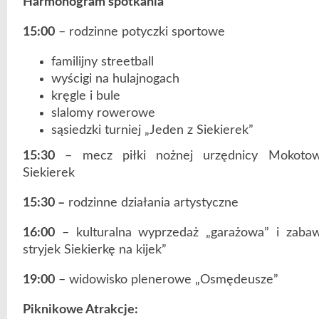
Harmonogram spotkania
15:00
– rodzinne potyczki sportowe
familijny streetball
wyścigi na hulajnogach
kręgle i bule
slalomy rowerowe
sąsiedzki turniej „Jeden z Siekierek”
15:30
– mecz piłki nożnej urzędnicy Mokotow
Siekierek
15:30 –
rodzinne działania artystyczne
16:00
– kulturalna wyprzedaż „garażowa” i zaba
stryjek Siekierkę na kijek”
19:00
– widowisko plenerowe „Osmędeusze”
Piknikowe Atrakcje: