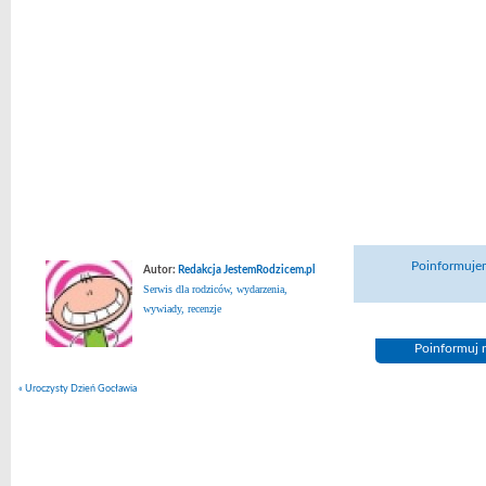
Poinformujem
Autor:
Redakcja JestemRodzicem.pl
Serwis dla rodziców, wydarzenia,
wywiady, recenzje
Poinformuj n
«
Uroczysty Dzień Gocławia