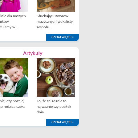
lnie dla naszych
Słuchając utworów
ników
muzycznych wokalisty
tujemy w...
zespołu...
CZYTAJ WIĘCEJ >
Artykuły
iej czy później
To, że śniadanie to
o rodzica czeka
najważniejszy posiłek
dnia...
CZYTAJ WIĘCEJ >