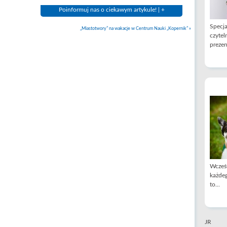
Poinformuj nas o ciekawym artykule! | +
Specja
„Miastotwory” na wakacje w Centrum Nauki „Kopernik”
»
czytel
prezen
Wcześn
każdeg
to...
JR