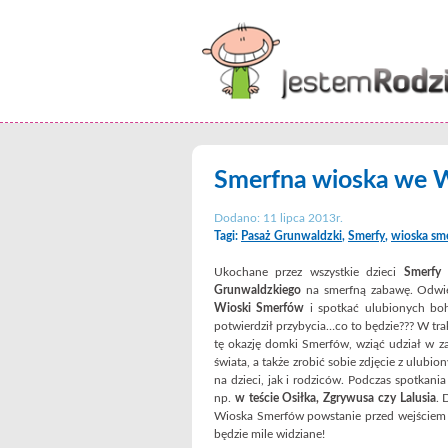
Smerfna wioska we W
Dodano: 11 lipca 2013r.
Tagi:
Pasaż Grunwaldzki
,
Smerfy
,
wioska sm
Ukochane przez wszystkie dzieci
Smerfy
z
Grunwaldzkiego
na smerfną zabawę. Odwied
Wioski Smerfów
i spotkać ulubionych boh
potwierdził przybycia…co to będzie??? W tr
tę okazję domki Smerfów, wziąć udział w 
świata, a także zrobić sobie zdjęcie z ulubi
na dzieci, jak i rodziców. Podczas spotkan
np.
w teście Osiłka, Zgrywusa czy Lalusia
. 
Wioska Smerfów powstanie przed wejściem
będzie mile widziane!