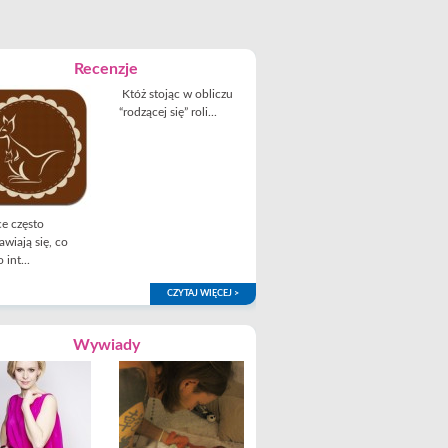
Recenzje
Któż stojąc w obliczu
“rodzącej się” roli...
e często
awiają się, co
 int...
CZYTAJ WIĘCEJ >
Wywiady