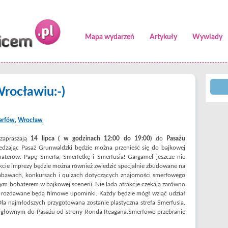
Mapa wydarzeń
Artykuły
Wywiady
rocławiu:-)
erfów
,
Wrocław
apraszają
14 lipca ( w godzinach 12:00 do 19:00)
do
Pasażu
zając Pasaż Grunwaldzki będzie można przenieść się do bajkowej
aterów: Papę Smerfa, Smerfetkę i Smerfusia! Gargamel jeszcze nie
akcie imprezy będzie można również zwiedzić specjalnie zbudowane na
zabawach, konkursach i quizach dotyczących znajomości smerfowego
onym bohaterem w bajkowej scenerii. Nie lada atrakcje czekają zarówno
ia rozdawane będą filmowe upominki. Każdy będzie mógł wziąć udział
Dla najmłodszych przygotowana zostanie plastyczna strefa Smerfusia.
 głównym do Pasażu od strony Ronda Reagana.Smerfowe przebranie