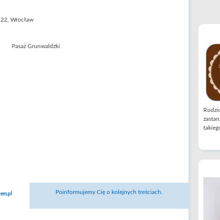
 22, Wrocław
Rodzic
zastan
takiego
Poinformujemy Cię o kolejnych treściach.
em.pl