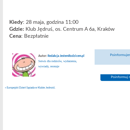
Kiedy
: 28 maja, godzina 11:00
Gdzie:
Klub Jędruś, os. Centrum A 6a, Kraków
Cena
: Bezpłatnie
Poinformujem
Autor:
Redakcja JestemRodzicem.pl
Serwis dla rodziców, wydarzenia,
wywiady, recenzje
Poinformuj n
«
Europejski Dzień Sąsiada w Klubie Jedność.