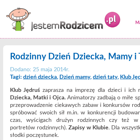
Ma
Rodzinny Dzień Dziecka, Mamy i 
Dodano: 25 maja 2014r.
Tagi:
dzień dziecka
,
Dzień mamy
,
dzień taty
,
Klub Ję
Klub Jędruś
zaprasza na imprezę dla dzieci i ich 
Dziecka, Matki i Ojca.
Animatorzy zadbają o miłe s
przeprowadzenie ciekawych zabaw i konkursów rod
spróbować swoich sił m.in. w konkurencji budowan
czas, wyścigach drużyn rodzinnych czy też w
portretów rodzinnych).
Zapisy w Klubie
. Dla wszyst
słodki poczęstunek.