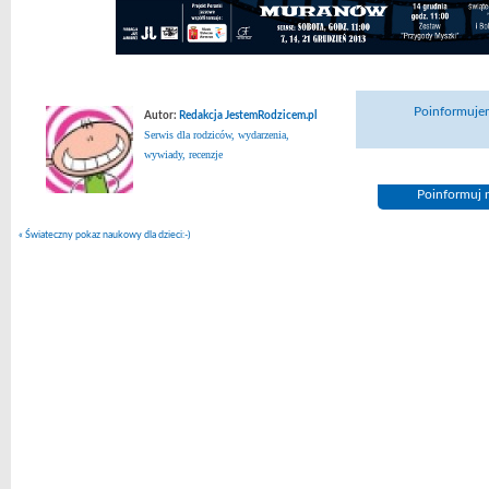
Poinformujem
Autor:
Redakcja JestemRodzicem.pl
Serwis dla rodziców, wydarzenia,
wywiady, recenzje
Poinformuj n
«
Świateczny pokaz naukowy dla dzieci:-)