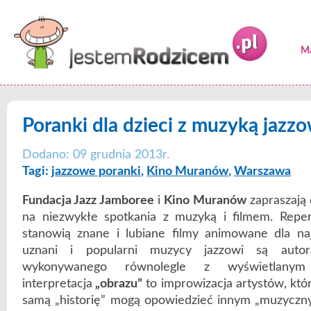
Ma
Poranki dla dzieci z muzyką jazz
Dodano: 09 grudnia 2013r.
Tagi:
jazzowe poranki
,
Kino Muranów
,
Warszawa
Fundacja Jazz Jamboree
i
Kino Muranów
zapraszają 
na niezwykłe spotkania z muzyką i filmem. Repe
stanowią znane i lubiane filmy animowane dla na
uznani i popularni muzycy jazzowi są auto
wykonywanego równolegle z wyświetlanym
interpretacja
„obrazu”
to improwizacja artystów, któ
samą „historię” mogą opowiedzieć innym „muzyczny