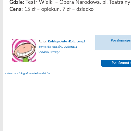
Gdzie:
Teatr Wielki – Opera Narodowa, pl. Teatraln
Cena:
15 zł – opiekun, 7 zł – dziecko
Poinformujem
Autor:
Redakcja JestemRodzicem.pl
Serwis dla rodziców, wydarzenia,
wywiady, recenzje
Poinformuj n
«
Warsztat z fotografowania dla rodziców.