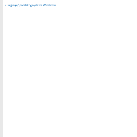
«
Targi zajęć pozalekcyjnych we Wrocławiu.