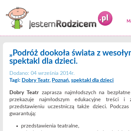
Ma
„Podróż dookoła świata z wesołym
spektakl dla dzieci.
Dodano: 04 września 2014r.
Tagi:
Dobry Teatr
,
Poznań
,
spektakl dla dzieci
Dobry Teatr
zaprasza najmłodszych na bezpłatne 
przekazuje najmłodszym edukacyjne treści i 
przedstawieniu uczestniczą także dzieci. Podczas
gwarantują:
przedstawienia teatralne,