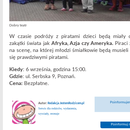
Dobry teatr
W czasie podróży z piratami dzieci będą miały o
zakątki świata jak
Afryka, Azja czy Ameryka.
Piraci
na scenę, na której młodzi śmiałkowie będą musieli 
się prawdziwymi piratami.
Kiedy
: 6 września, godzina 15:00.
Gdzie
: ul. Serbska 9, Poznań.
Cena:
Bezpłatne.
Poinformujem
Autor:
Redakcja JestemRodzicem.pl
Serwis dla rodziców, wydarzenia,
wywiady, recenzje
Poinformuj n