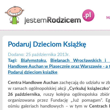
Ma
Podaruj Dzieciom Książkę
Dodano: 25 października 2013r.
Tagi:
Białymstoku
,
Bielanach Wrocławskich i 
Handlowe Auchan w Piasecznie oraz Warszawie - a 
Podaruj dzieciom książke
Centra Handlowe Auchan
zachęcają do udziału w zbi
w ramach ogólnopolskiej akcji „
Cyrkuluj książeczko
26 października,
ruszy kolejna ogólnopolska zbiórk
organizowana przez Fundację „Już pomagam”. E
ośmiu galeriach handlowych – w tym w
Centrach