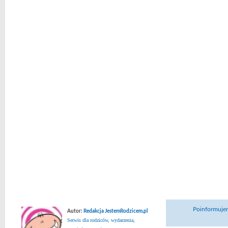
Poinformujem
Autor:
Redakcja JestemRodzicem.pl
Serwis dla rodziców, wydarzenia,