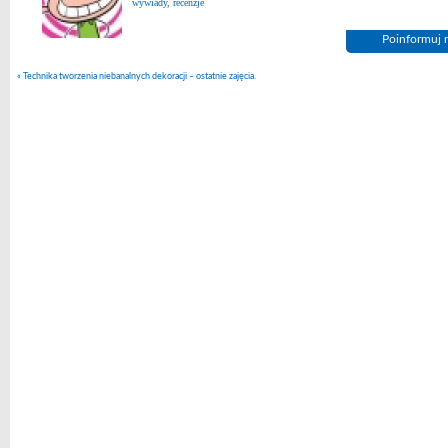
wywiady, recenzje
Poinformuj n
«
Technika tworzenia niebanalnych dekoracji – ostatnie zajęcia.