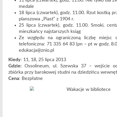
11 lipca (czwartek), godz. 11.00. Nie tylko dla 
medale
18 lipca (czwartek), godz. 11.00. Rzut kostką pr
planszowa „Piast” z 1904 r.
25 lipca (czwartek), godz. 11.00. Smoki, cent
mieszkańcy najstarszych ksiąg
Ze względu na ograniczoną liczbę miejsc o
telefoniczna: 71 335 64 83 (pn – pt w godz. 8.
edukacja@znio.pl
Kiedy
: 11, 18, 25 lipca 2013
Gdzie:
Ossolineum, ul. Szewska 37 – wejście od 
zbiórka przy barokowej studni na dziedzińcu wewnę
Cena
: Bezpłatne