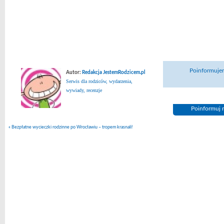
Poinformujem
Autor:
Redakcja JestemRodzicem.pl
Serwis dla rodziców, wydarzenia,
wywiady, recenzje
Poinformuj n
«
Bezpłatne wycieczki rodzinne po Wrocławiu – tropem krasnali!