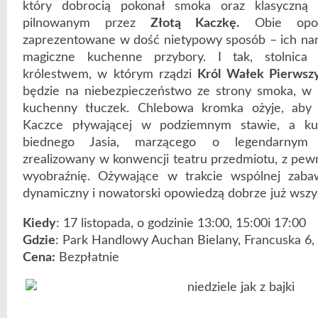
który dobrocią pokonał smoka oraz klasyczną
pilnowanym przez
Złotą Kaczkę.
Obie opow
zaprezentowane w dość nietypowy sposób – ich na
magiczne kuchenne przybory. I tak, stolnica
królestwem, w którym rządzi
Król Wałek Pierwsz
będzie na niebezpieczeństwo ze strony smoka, w k
kuchenny tłuczek. Chlebowa kromka ożyje, aby 
Kaczce pływającej w podziemnym stawie, a ku
biednego Jasia, marzącego o legendarnym b
zrealizowany w konwencji teatru przedmiotu, z pewn
wyobraźnię. Ożywające w trakcie wspólnej zaba
dynamiczny i nowatorski opowiedzą dobrze już wszy
Kiedy
: 17 listopada, o godzinie 13:00, 15:00i 17:00
Gdzie
: Park Handlowy Auchan Bielany, Francuska 6,
Cena:
Bezpłatnie