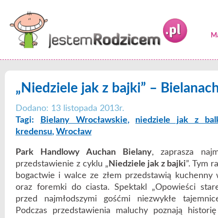
Ma
„Niedziele jak z bajki” – Bielanach
Dodano: 13 listopada 2013r.
Tagi:
Bielany Wrocławskie
,
niedziele jak z bal
kredensu
,
Wrocław
Park Handlowy Auchan Bielany
, zaprasza naj
przedstawienie z cyklu „
Niedziele jak z bajki
”. Tym r
bogactwie i walce ze złem przedstawią kuchenny w
oraz foremki do ciasta. Spektakl „Opowieści star
przed najmłodszymi gośćmi niezwykłe tajemni
Podczas przedstawienia maluchy poznają histori