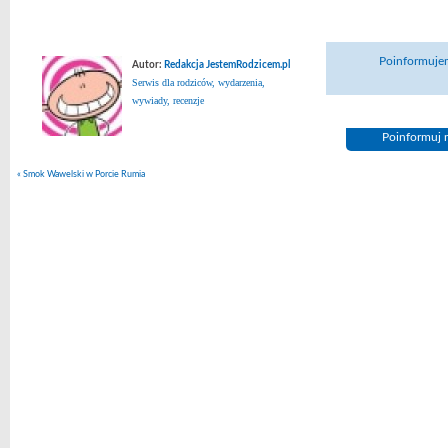
Poinformujem
Autor:
Redakcja JestemRodzicem.pl
Serwis dla rodziców, wydarzenia,
wywiady, recenzje
Poinformuj n
«
Smok Wawelski w Porcie Rumia