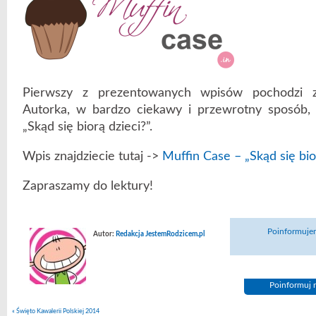
Pierwszy z prezentowanych wpisów pochodzi z
Autorka, w bardzo ciekawy i przewrotny sposób,
„Skąd się biorą dzieci?”.
Wpis znajdziecie tutaj ->
Muffin Case – „Skąd się bio
Zapraszamy do lektury!
Poinformujem
Autor:
Redakcja JestemRodzicem.pl
Poinformuj n
«
Święto Kawalerii Polskiej 2014