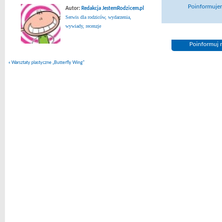
Poinformujem
Autor:
Redakcja JestemRodzicem.pl
Serwis dla rodziców, wydarzenia,
wywiady, recenzje
Poinformuj n
«
Warsztaty plastyczne „Butterfly Wing”