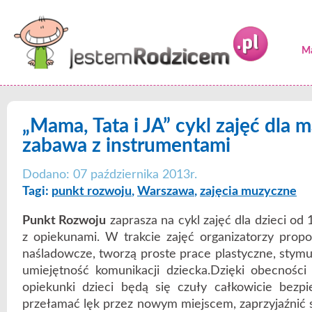
Ma
„Mama, Tata i JA” cykl zajęć dla 
zabawa z instrumentami
Dodano: 07 października 2013r.
Tagi:
punkt rozwoju
,
Warszawa
,
zajęcia muzyczne
Punkt Rozwoju
zaprasza na cykl zajęć dla dzieci od 
z opiekunami. W trakcie zajęć organizatorzy prop
naśladowcze, tworzą proste prace plastyczne, stymu
umiejętność komunikacji dziecka.Dzięki obecności
opiekunki dzieci będą się czuły całkowicie bezp
przełamać lęk przez nowym miejscem, zaprzyjaźnić s