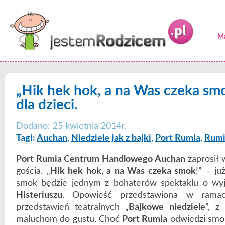
Ma
„Hik hek hok, a na Was czeka smo
dla dzieci.
Dodano: 25 kwietnia 2014r.
Tagi:
Auchan
,
Niedziele jak z bajki
,
Port Rumia
,
Rumi
Port Rumia Centrum Handlowego Auchan
zaprosił 
gościa. „
Hik hek hok, a na Was czeka smok
!” – ju
smok będzie jednym z bohaterów spektaklu o w
Histeriuszu
. Opowieść przedstawiona w ramac
przedstawień teatralnych „
Bajkowe niedziele
”, z
maluchom do gustu. Choć
Port Rumia
odwiedzi smok