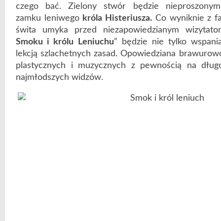
czego bać. Zielony stwór będzie nieproszony
zamku leniwego
króla Histeriusza.
Co wyniknie z fa
świta umyka przed niezapowiedzianym wizytato
Smoku i królu Leniuchu
” będzie nie tylko wspani
lekcją szlachetnych zasad. Opowiedziana brawurow
plastycznych i muzycznych z pewnością na dług
najmłodszych widzów.