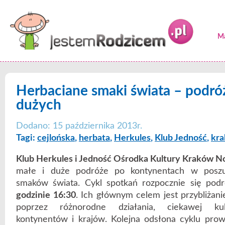
Ma
Herbaciane smaki świata – podróż
dużych
Dodano: 15 października 2013r.
Tagi:
cejlońska
,
herbata
,
Herkules
,
Klub Jedność
,
kr
Klub Herkules i Jedność Ośrodka Kultury Kraków 
małe i duże podróże po kontynentach w poszu
smaków świata. Cykl spotkań rozpocznie się podr
godzinie 16:30
. Ich głównym celem jest przybliżani
poprzez różnorodne działania, ciekawej kul
kontynentów i krajów. Kolejna odsłona cyklu pr