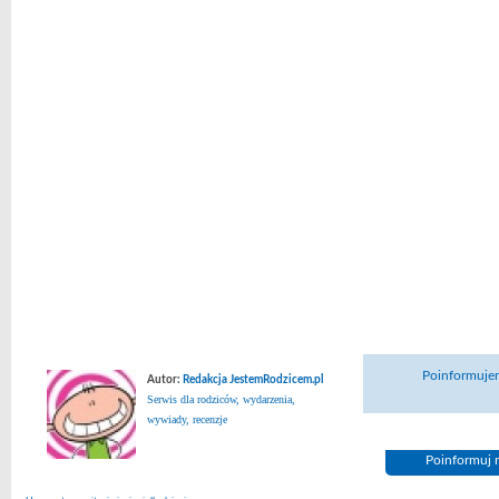
Poinformujem
Autor:
Redakcja JestemRodzicem.pl
Serwis dla rodziców, wydarzenia,
wywiady, recenzje
Poinformuj n