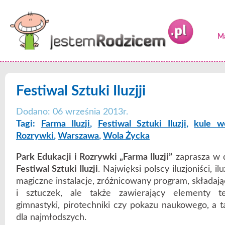
Ma
Festiwal Sztuki Iluzjji
Dodano: 06 września 2013r.
Tagi:
Farma Iluzji
,
Festiwal Sztuki Iluzji
,
kule w
Rozrywki
,
Warszawa
,
Wola Życka
Park Edukacji i Rozrywki „Farma Iluzji”
zaprasza w 
Festiwal Sztuki Iluzji
. Najwięksi polscy iluzjoniści, il
magiczne instalacje, zróżnicowany program, składając
i sztuczek, ale także zawierający elementy te
gimnastyki, pirotechniki czy pokazu naukowego, a t
dla najmłodszych.